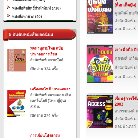
หนังสือเผยแพร่ (541)
(พ็อกเก็ตบุ๊ค)
หนังสือลิขสิทธิ์สำนักพิมพ์ (730)
พูนศักดิ์ ธนพ
หนังสือหายาก (40)
สำนักพิมพ์ เอส
คอมพิวเตอร์
5 อันดับหนังสือยอดนิยม
พจนานุกรมไทย ฉบับ
เจาะมือถือ ถึ
ประกอบการเรียน
ภุชชงค์ เกวีย
สำนักพิมพ์ สกายบุ๊คส์
สำนักพิมพ์ เอส
เปิดอ่าน 324 ครั้ง
คอมพิวเตอร์
เครื่องกลไฟฟ้ากระแสตรง
สำนักพิมพ์ สมาคมส่งเสริม
เรียนรู้การใ
เทคโนโลยี (ไทย-ญี่ปุ่น)
2003
ส.ส.ท.
อนรรฆนงค์ 
เปิดอ่าน 274 ครั้ง
สำนักพิมพ์ เอส
คอมพิวเตอร์
การเขียนโปรแกรม