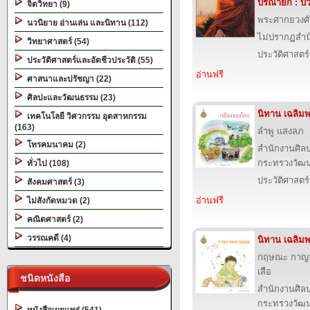
ปริณายก : บ
จิตวิทยา (9)
พระศากยวงศ์วิ
นวนิยาย อ่านเล่น และนิทาน (112)
ไม่ปรากฏสำนั
วิทยาศาสตร์ (54)
ประวัติศาสตร์
ประวัติศาสตร์และอัตชีวประวัติ (55)
อ่านฟรี
ศาสนาและปรัชญา (22)
ศิลปะและวัฒนธรรม (23)
นิทาน เฉลิมพ
เทคโนโลยี วิศวกรรม อุตสาหกรรม
(163)
ลำพู แสงลภ
โทรคมนาคม (2)
สำนักงานศิล
กระทรวงวัฒ
ทั่วไป (108)
ประวัติศาสตร์
สังคมศาสตร์ (3)
อ่านฟรี
ไม่สังกัดหมวด (2)
คณิตศาสตร์ (2)
วรรณคดี (4)
นิทาน เฉลิมพ
กฤษณะ กาญจ
เสือ
ชนิดหนังสือ
สำนักงานศิล
กระทรวงวัฒ