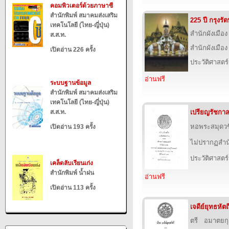
คอมพิวเตอร์ด้วยภาษาซี
สำนักพิมพ์ สมาคมส่งเสริม
225 ปี กรุงรั
เทคโนโลยี (ไทย-ญี่ปุ่น)
สำนักผังเมือง
ส.ส.ท.
สำนักผังเมือ
เปิดอ่าน 226 ครั้ง
ประวัติศาสตร์
อ่านฟรี
ระบบฐานข้อมูล
สำนักพิมพ์ สมาคมส่งเสริม
เทคโนโลยี (ไทย-ญี่ปุ่น)
ส.ส.ท.
เปรียญรัชกาลท
หอพระสมุด
เปิดอ่าน 193 ครั้ง
ไม่ปรากฏสำนั
ประวัติศาสตร์
เคล็ดลับเรียนเก่ง
สำนักพิมพ์ น้ำฝน
อ่านฟรี
เปิดอ่าน 113 ครั้ง
เจดีย์ยุทธหัตถ
ตรี อมาตยก