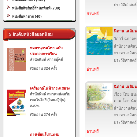
หนังสือเผยแพร่ (541)
ประวัติศาสตร์
หนังสือลิขสิทธิ์สำนักพิมพ์ (730)
อ่านฟรี
หนังสือหายาก (40)
นิทาน เฉลิมพ
5 อันดับหนังสือยอดนิยม
วิภาวี ฉกาจทร
สำนักงานศิล
พจนานุกรมไทย ฉบับ
กระทรวงวัฒ
ประกอบการเรียน
สำนักพิมพ์ สกายบุ๊คส์
ประวัติศาสตร์
เปิดอ่าน 324 ครั้ง
อ่านฟรี
นิทาน เฉลิมพ
เครื่องกลไฟฟ้ากระแสตรง
สำนักพิมพ์ สมาคมส่งเสริม
เรื่อง โดย ธ
เทคโนโลยี (ไทย-ญี่ปุ่น)
ภาพ โดย นัน
ส.ส.ท.
สำนักงานศิล
เปิดอ่าน 274 ครั้ง
กระทรวงวัฒ
ประวัติศาสตร์
อ่านฟรี
การเขียนโปรแกรม