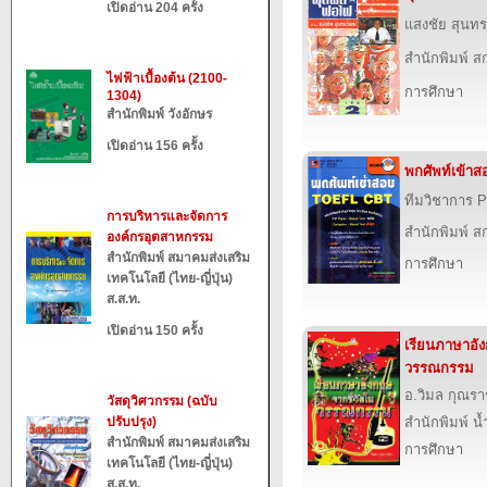
เปิดอ่าน 204 ครั้ง
แสงชัย สุนทร
สำนักพิมพ์ สก
ไฟฟ้าเบื้องต้น (2100-
การศึกษา
1304)
สำนักพิมพ์ วังอักษร
เปิดอ่าน 156 ครั้ง
พกศัพท์เข้า
ทีมวิชาการ P
การบริหารและจัดการ
สำนักพิมพ์ สก
องค์กรอุตสาหกรรม
สำนักพิมพ์ สมาคมส่งเสริม
การศึกษา
เทคโนโลยี (ไทย-ญี่ปุ่น)
ส.ส.ท.
เปิดอ่าน 150 ครั้ง
เรียนภาษาอั
วรรณกรรม
อ.วิมล กุณร
วัสดุวิศวกรรม (ฉบับ
ปรับปรุง)
สำนักพิมพ์ น
สำนักพิมพ์ สมาคมส่งเสริม
การศึกษา
เทคโนโลยี (ไทย-ญี่ปุ่น)
ส.ส.ท.