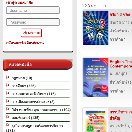
เข้าสู่ระบบสมาชิก
1
2
3
4
>
Last ›
กริยา 3 ช่อง
ฝ่ายวิชาการ บ
สำนักพิมพ์ สก
การศึกษา
สมัครสมาชิก
ลืมรหัสผ่าน
English-Thai
หมวดหนังสือ
Contempora
พ. เสถบุตร
กฎหมาย (10)
สำนักพิมพ์ เอ็
การศึกษา (336)
การศึกษา
การเกษตรและชีววิทยา (115)
การเมืองและการปกครอง (2)
กีฬา ท่องเที่ยว สุขภาพและอาหาร (194)
การบริหารการเร
คอมพิวเตอร์ (135)
สำคัญ
ดร.วรภัทร์ ภู่
ธุรกิจ เศรษฐศาสตร์และการจัดการ
(171)