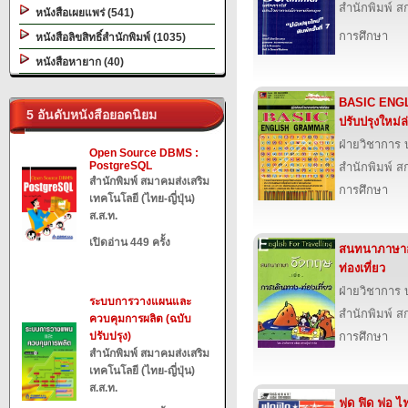
สำนักพิมพ์ สก
หนังสือเผยแพร่ (541)
การศึกษา
หนังสือลิขสิทธิ์สำนักพิมพ์ (1035)
หนังสือหายาก (40)
BASIC ENG
5 อันดับหนังสือยอดนิยม
ปรับปรุงใหม่ล่
ฝ่ายวิชาการ บ
Open Source DBMS :
PostgreSQL
สำนักพิมพ์ สก
สำนักพิมพ์ สมาคมส่งเสริม
การศึกษา
เทคโนโลยี (ไทย-ญี่ปุ่น)
ส.ส.ท.
เปิดอ่าน 449 ครั้ง
สนทนาภาษาอั
ท่องเที่ยว
ฝ่ายวิชาการ บ
ระบบการวางแผนและ
สำนักพิมพ์ สก
ควบคุมการผลิต (ฉบับ
ปรับปรุง)
การศึกษา
สำนักพิมพ์ สมาคมส่งเสริม
เทคโนโลยี (ไทย-ญี่ปุ่น)
ส.ส.ท.
ฟุด ฟิด ฟอ ไฟ