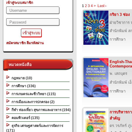
เข้าสู่ระบบสมาชิก
1
2
3
4
>
Last ›
กริยา 3 ช่อง
ฝ่ายวิชาการ บ
สำนักพิมพ์ สก
การศึกษา
สมัครสมาชิก
ลืมรหัสผ่าน
English-Thai
หมวดหนังสือ
Contempora
พ. เสถบุตร
กฎหมาย (10)
สำนักพิมพ์ เอ็
การศึกษา (336)
การศึกษา
การเกษตรและชีววิทยา (115)
การเมืองและการปกครอง (2)
กีฬา ท่องเที่ยว สุขภาพและอาหาร (194)
การบริหารการเร
คอมพิวเตอร์ (135)
สำคัญ
ดร.วรภัทร์ ภู่
ธุรกิจ เศรษฐศาสตร์และการจัดการ
(171)