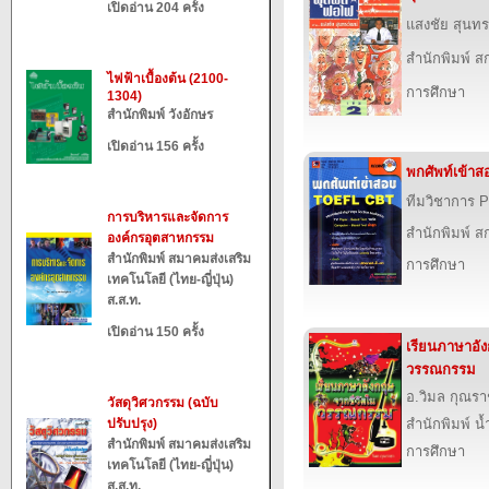
เปิดอ่าน 204 ครั้ง
แสงชัย สุนทร
สำนักพิมพ์ สก
ไฟฟ้าเบื้องต้น (2100-
การศึกษา
1304)
สำนักพิมพ์ วังอักษร
เปิดอ่าน 156 ครั้ง
พกศัพท์เข้า
ทีมวิชาการ P
การบริหารและจัดการ
สำนักพิมพ์ สก
องค์กรอุตสาหกรรม
สำนักพิมพ์ สมาคมส่งเสริม
การศึกษา
เทคโนโลยี (ไทย-ญี่ปุ่น)
ส.ส.ท.
เปิดอ่าน 150 ครั้ง
เรียนภาษาอั
วรรณกรรม
อ.วิมล กุณร
วัสดุวิศวกรรม (ฉบับ
ปรับปรุง)
สำนักพิมพ์ น
สำนักพิมพ์ สมาคมส่งเสริม
การศึกษา
เทคโนโลยี (ไทย-ญี่ปุ่น)
ส.ส.ท.