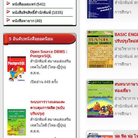
สำนักพิมพ์ สก
หนังสือเผยแพร่ (541)
การศึกษา
หนังสือลิขสิทธิ์สำนักพิมพ์ (1035)
หนังสือหายาก (40)
BASIC ENG
5 อันดับหนังสือยอดนิยม
ปรับปรุงใหม่ล่
ฝ่ายวิชาการ บ
Open Source DBMS :
PostgreSQL
สำนักพิมพ์ สก
สำนักพิมพ์ สมาคมส่งเสริม
การศึกษา
เทคโนโลยี (ไทย-ญี่ปุ่น)
ส.ส.ท.
เปิดอ่าน 449 ครั้ง
สนทนาภาษาอั
ท่องเที่ยว
ฝ่ายวิชาการ บ
ระบบการวางแผนและ
สำนักพิมพ์ สก
ควบคุมการผลิต (ฉบับ
ปรับปรุง)
การศึกษา
สำนักพิมพ์ สมาคมส่งเสริม
เทคโนโลยี (ไทย-ญี่ปุ่น)
ส.ส.ท.
ฟุด ฟิด ฟอ ไฟ