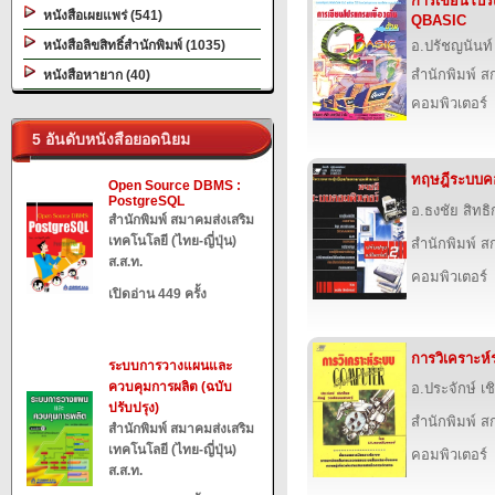
การเขียนโปรแ
หนังสือเผยแพร่ (541)
QBASIC
หนังสือลิขสิทธิ์สำนักพิมพ์ (1035)
อ.ปรัชญนันท์ 
สำนักพิมพ์ สก
หนังสือหายาก (40)
คอมพิวเตอร์
5 อันดับหนังสือยอดนิยม
ทฤษฎีระบบคอ
Open Source DBMS :
PostgreSQL
อ.ธงชัย สิทธิ
สำนักพิมพ์ สมาคมส่งเสริม
เทคโนโลยี (ไทย-ญี่ปุ่น)
สำนักพิมพ์ สก
ส.ส.ท.
คอมพิวเตอร์
เปิดอ่าน 449 ครั้ง
การวิเคราะห์
ระบบการวางแผนและ
ควบคุมการผลิต (ฉบับ
อ.ประจักษ์ เ
ปรับปรุง)
สำนักพิมพ์ สก
สำนักพิมพ์ สมาคมส่งเสริม
เทคโนโลยี (ไทย-ญี่ปุ่น)
คอมพิวเตอร์
ส.ส.ท.