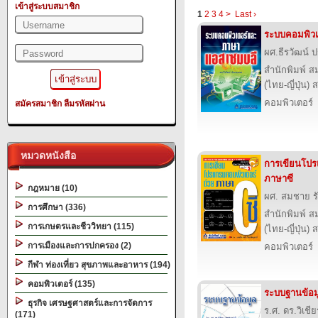
เข้าสู่ระบบสมาชิก
1
2
3
4
>
Last ›
ระบบคอมพิว
ผศ.ธีรวัฒน์
สำนักพิมพ์ ส
(ไทย-ญี่ปุ่น) 
คอมพิวเตอร์
สมัครสมาชิก
ลืมรหัสผ่าน
หมวดหนังสือ
การเขียนโปร
ภาษาซี
กฎหมาย (10)
ผศ. สมชาย รั
การศึกษา (336)
สำนักพิมพ์ ส
การเกษตรและชีววิทยา (115)
(ไทย-ญี่ปุ่น) 
การเมืองและการปกครอง (2)
คอมพิวเตอร์
กีฬา ท่องเที่ยว สุขภาพและอาหาร (194)
คอมพิวเตอร์ (135)
ระบบฐานข้อม
ธุรกิจ เศรษฐศาสตร์และการจัดการ
ร.ศ. ดร.วิเชี
(171)