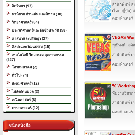
สำนักพิมพ์ ส
จิตวิทยา (93)
(ไทย-ญี่ปุ่น) 
นวนิยาย อ่านเล่น และนิทาน (38)
คอมพิวเตอร์
วิทยาศาสตร์ (84)
ประวัติศาสตร์และอัตชีวประวัติ (58)
VEGAS Work
ศาสนาและปรัชญา (27)
พุฒิพงศ์ วงศ์ส
ศิลปะและวัฒนธรรม (15)
สำนักพิมพ์ เอส
เทคโนโลยี วิศวกรรม อุตสาหกรรม
(227)
คอมพิวเตอร์
โทรคมนาคม (2)
ทั่วไป (74)
สังคมศาสตร์ (12)
50 Worksho
ไม่สังกัดหมวด (3)
ทีมงานวิชากา
คณิตศาสตร์ (8)
สำนักพิมพ์ เอส
ภาษาศาสตร์ (12)
คอมพิวเตอร์
ชนิดหนังสือ