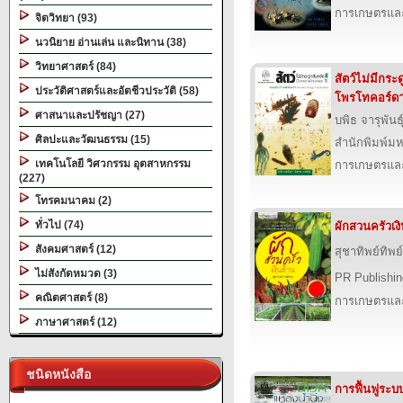
การเกษตรและ
จิตวิทยา (93)
นวนิยาย อ่านเล่น และนิทาน (38)
วิทยาศาสตร์ (84)
สัตว์ไม่มีกระ
ประวัติศาสตร์และอัตชีวประวัติ (58)
โพรโทคอร์ด
ศาสนาและปรัชญา (27)
บพิธ จารุพันธุ
ศิลปะและวัฒนธรรม (15)
สำนักพิมพ์ม
เทคโนโลยี วิศวกรรม อุตสาหกรรม
การเกษตรและ
(227)
โทรคมนาคม (2)
ทั่วไป (74)
ผักสวนครัวเง
สังคมศาสตร์ (12)
สุชาทิพย์ทิพย
ไม่สังกัดหมวด (3)
PR Publishin
คณิตศาสตร์ (8)
การเกษตรและ
ภาษาศาสตร์ (12)
ชนิดหนังสือ
การฟื้นฟูระบบ