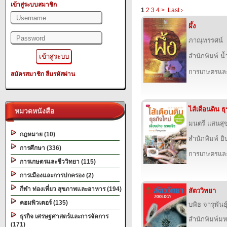
เข้าสู่ระบบสมาชิก
1
2
3
4
>
Last ›
ผึ้ง
ภาณุทรรศน์
สำนักพิมพ์ น
การเกษตรและ
สมัครสมาชิก
ลืมรหัสผ่าน
ไส้เดือนดิน ธุ
หมวดหนังสือ
มนตรี แสนสุ
กฎหมาย (10)
สำนักพิมพ์ ยิ
การศึกษา (336)
การเกษตรและ
การเกษตรและชีววิทยา (115)
การเมืองและการปกครอง (2)
กีฬา ท่องเที่ยว สุขภาพและอาหาร (194)
สัตววิทยา
คอมพิวเตอร์ (135)
บพิธ จารุพันธุ
ธุรกิจ เศรษฐศาสตร์และการจัดการ
สำนักพิมพ์ม
(171)