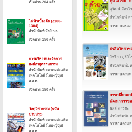
ภูมิใจไทย" อ
เปิดอ่าน 204 ครั้ง
สุวัฒน์ อัศว
สำนักพิมพ์ ส
ไฟฟ้าเบื้องต้น (2100-
การเกษตรและ
1304)
สำนักพิมพ์ วังอักษร
เปิดอ่าน 156 ครั้ง
ปรสิตวิทยาขอ
วัชริยา ภูรีวิ
การบริหารและจัดการ
องค์กรอุตสาหกรรม
สำนักพิมพ์ม
สำนักพิมพ์ สมาคมส่งเสริม
การเกษตรและ
เทคโนโลยี (ไทย-ญี่ปุ่น)
ส.ส.ท.
เปิดอ่าน 150 ครั้ง
การเปลี่ยนแ
พัฒนาการขอ
ลิลลี่ กาวีต๊ะ
วัสดุวิศวกรรม (ฉบับ
ปรับปรุง)
สำนักพิมพ์ม
สำนักพิมพ์ สมาคมส่งเสริม
การเกษตรและ
เทคโนโลยี (ไทย-ญี่ปุ่น)
ส.ส.ท.