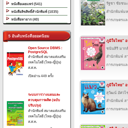
รัฐชา ชัยชนะ
หนังสือเผยแพร่ (541)
สำนักพิมพ์ม
หนังสือลิขสิทธิ์สำนักพิมพ์ (1035)
หนังสือหายาก (40)
การเกษตรและ
5 อันดับหนังสือยอดนิยม
ภูมิใจไทย" อ
Open Source DBMS :
ชนันสิริ มากส
PostgreSQL
สำนักพิมพ์ ส
สำนักพิมพ์ สมาคมส่งเสริม
เทคโนโลยี (ไทย-ญี่ปุ่น)
การเกษตรและ
ส.ส.ท.
เปิดอ่าน 449 ครั้ง
ภูมิใจไทย" 
สุวัฒน์ อัศว
ระบบการวางแผนและ
ควบคุมการผลิต (ฉบับ
สำนักพิมพ์ ส
ปรับปรุง)
การเกษตรและ
สำนักพิมพ์ สมาคมส่งเสริม
เทคโนโลยี (ไทย-ญี่ปุ่น)
ส.ส.ท.