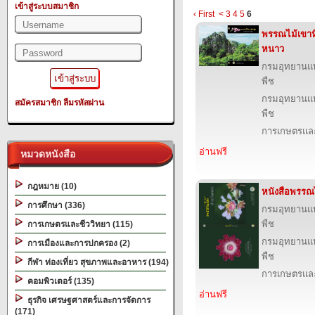
เข้าสู่ระบบสมาชิก
‹ First
<
3
4
5
6
พรรณไม้เขาหิ
หนาว
กรมอุทยานแห่ง
พืช
กรมอุทยานแห่ง
สมัครสมาชิก
ลืมรหัสผ่าน
พืช
การเกษตรและ
อ่านฟรี
หมวดหนังสือ
กฎหมาย (10)
หนังสือพรรณ
การศึกษา (336)
กรมอุทยานแห่ง
พืช
การเกษตรและชีววิทยา (115)
กรมอุทยานแห่ง
การเมืองและการปกครอง (2)
พืช
กีฬา ท่องเที่ยว สุขภาพและอาหาร (194)
การเกษตรและ
คอมพิวเตอร์ (135)
อ่านฟรี
ธุรกิจ เศรษฐศาสตร์และการจัดการ
(171)