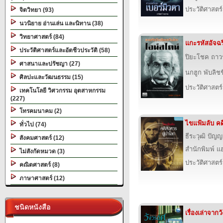
ประวัติศาสตร์
จิตวิทยา (93)
นวนิยาย อ่านเล่น และนิทาน (38)
วิทยาศาสตร์ (84)
แกะ​รหัส​อัจฉ
ประวัติศาสตร์และอัตชีวประวัติ (58)
ปิยะ​โชค ถาว
ศาสนาและปรัชญา (27)
นกฮูก พับลิชชิ
ศิลปะและวัฒนธรรม (15)
ประวัติศาสตร์
เทคโนโลยี วิศวกรรม อุตสาหกรรม
(227)
โทรคมนาคม (2)
ไขแฟ้มลับ คด
ทั่วไป (74)
ธีระวุฒิ ปัญ
สังคมศาสตร์ (12)
สำนักพิมพ์ แฮป
ไม่สังกัดหมวด (3)
ประวัติศาสตร์
คณิตศาสตร์ (8)
ภาษาศาสตร์ (12)
ชนิดหนังสือ
เรื่องเล่าจากว