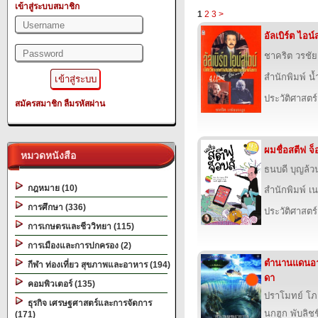
เข้าสู่ระบบสมาชิก
1
2
3
>
อัลเบิร์ต ไอน์
ชาคริต วรชัย
สำนักพิมพ์ น
ประวัติศาสตร์
สมัครสมาชิก
ลืมรหัสผ่าน
ผมชื่อสตีฟ จ็
หมวดหนังสือ
ธนบดี บุญล้ว
กฎหมาย (10)
สำนักพิมพ์ เนช
การศึกษา (336)
ประวัติศาสตร์
การเกษตรและชีววิทยา (115)
การเมืองและการปกครอง (2)
ตำนานแดนอาถ
กีฬา ท่องเที่ยว สุขภาพและอาหาร (194)
ดา
คอมพิวเตอร์ (135)
ปราโมทย์ โ
ธุรกิจ เศรษฐศาสตร์และการจัดการ
นกฮูก พับลิชชิ
(171)