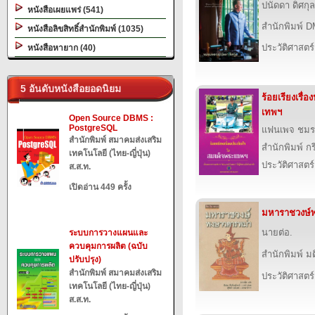
ปนัดดา ดิศกุ
หนังสือเผยแพร่ (541)
สำนักพิมพ์ 
หนังสือลิขสิทธิ์สำนักพิมพ์ (1035)
ประวัติศาสตร์
หนังสือหายาก (40)
5 อันดับหนังสือยอดนิยม
ร้อยเรียงเรื
เทพฯ
Open Source DBMS :
PostgreSQL
แฟนเพจ ชมร
สำนักพิมพ์ สมาคมส่งเสริม
สำนักพิมพ์ 
เทคโนโลยี (ไทย-ญี่ปุ่น)
ประวัติศาสตร์
ส.ส.ท.
เปิดอ่าน 449 ครั้ง
มหาราชวงษ์
นายต่อ.
ระบบการวางแผนและ
ควบคุมการผลิต (ฉบับ
สำนักพิมพ์ ม
ปรับปรุง)
สำนักพิมพ์ สมาคมส่งเสริม
ประวัติศาสตร์
เทคโนโลยี (ไทย-ญี่ปุ่น)
ส.ส.ท.