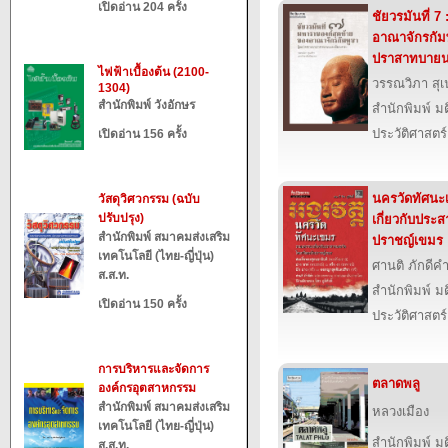
เปิดอ่าน 204 ครั้ง
ชัยวรมันที่ 
อาณาจักรกัมพ
ปราสาทบายน
ไฟฟ้าเบื้องต้น (2100-
วรรณวิภา สุเ
1304)
สำนักพิมพ์ วังอักษร
สำนักพิมพ์ ม
ประวัติศาสตร์
เปิดอ่าน 156 ครั้ง
นครวัดทัศน
วัสดุวิศวกรรม (ฉบับ
ปรับปรุง)
เกี่ยวกับประ
สำนักพิมพ์ สมาคมส่งเสริม
ปราชญ์เขมร
เทคโนโลยี (ไทย-ญี่ปุ่น)
ศานติ ภักดีคำ
ส.ส.ท.
สำนักพิมพ์ ม
เปิดอ่าน 150 ครั้ง
ประวัติศาสตร์
การบริหารและจัดการ
ตลาดพลู
องค์กรอุตสาหกรรม
สำนักพิมพ์ สมาคมส่งเสริม
หลวงเมือง
เทคโนโลยี (ไทย-ญี่ปุ่น)
สำนักพิมพ์ ม
ส.ส.ท.