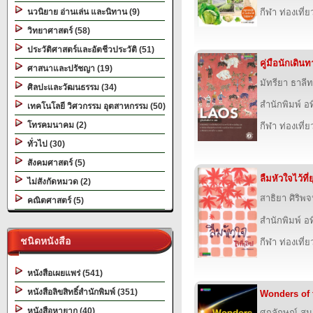
นวนิยาย อ่านเล่น และนิทาน (9)
กีฬา ท่องเที
วิทยาศาสตร์ (58)
ประวัติศาสตร์และอัตชีวประวัติ (51)
คู่มือนักเดิน
ศาสนาและปรัชญา (19)
มัทรียา ธาลีท
ศิลปะและวัฒนธรรม (34)
สำนักพิมพ์ อ
เทคโนโลยี วิศวกรรม อุตสาหกรรม (50)
โทรคมนาคม (2)
กีฬา ท่องเที
ทั่วไป (30)
สังคมศาสตร์ (5)
ลืมหัวใจไว้ที่
ไม่สังกัดหมวด (2)
สาธิยา ศิริพ
คณิตศาสตร์ (5)
สำนักพิมพ์ อ
ชนิดหนังสือ
กีฬา ท่องเที
หนังสือเผยแพร่ (541)
หนังสือลิขสิทธิ์สำนักพิมพ์ (351)
Wonders of 
หนังสือหายาก (40)
ศุภลักษณ์ สน