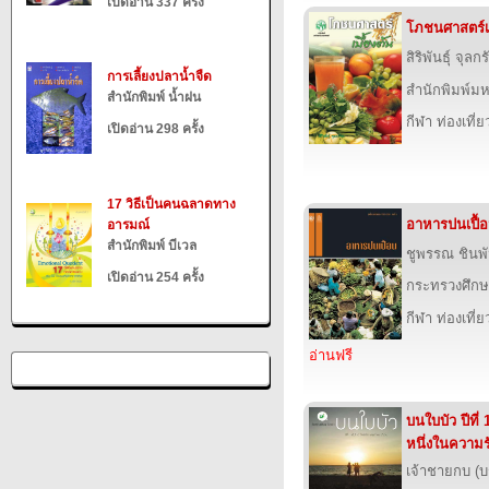
เปิดอ่าน 337 ครั้ง
โภชนศาสตร์เบ
สิริพันธุ์ จุลก
การเลี้ยงปลาน้ำจืด
สำนักพิมพ์ม
สำนักพิมพ์ น้ำฝน
กีฬา ท่องเที
เปิดอ่าน 298 ครั้ง
17 วิธีเป็นคนฉลาดทาง
อาหารปนเปื้
อารมณ์
สำนักพิมพ์ บีเวล
ชูพรรณ ชินพ
เปิดอ่าน 254 ครั้ง
กระทรวงศึกษ
กีฬา ท่องเที
อ่านฟรี
บนใบบัว ปีที่ 
หนึ่งในความร
เจ้าชายกบ (