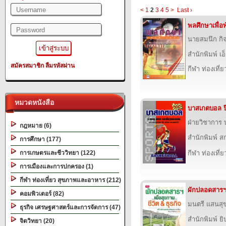
<
1
2
3
4
5
>
Last ›
พลศึกษาเพื่
นายสมนึก ก
สำนักพิมพ์ เอ็
สมัครสมาชิก
ลืมรหัสผ่าน
กีฬา ท่องเที
หมวดหนังสือ
บาสเกตบอล ป
ฝ่ายวิชาการ บ
กฎหมาย (6)
สำนักพิมพ์ สก
การศึกษา (177)
การเกษตรและชีววิทยา (122)
กีฬา ท่องเที
การเมืองและการปกครอง (1)
กีฬา ท่องเที่ยว สุขภาพและอาหาร (212)
ผักปลอดสารฯ 
คอมพิวเตอร์ (82)
มนตรี แสนสุ
ธุรกิจ เศรษฐศาสตร์และการจัดการ (47)
สำนักพิมพ์ ยิ
จิตวิทยา (20)