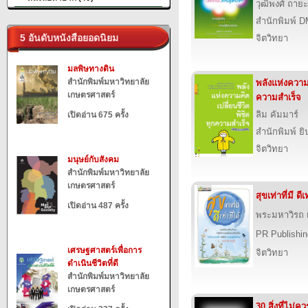
วุฒิพงศ์ ถายะ
สำนักพิมพ์ 
5 อันดับหนังสือยอดนิยม
จิตวิทยา
มลพิษทางดิน
สำนักพิมพ์มหาวิทยาลัย
พลังแห่งความค
เกษตรศาสตร์
ความสำเร็จ
ลิม คัมมาร์
เปิดอ่าน 675 ครั้ง
สำนักพิมพ์ ยิ
จิตวิทยา
มนุษย์กับสังคม
สำนักพิมพ์มหาวิทยาลัย
เกษตรศาสตร์
สุขเท่าที่มี ดีเท
เปิดอ่าน 487 ครั้ง
พระมหาวิรถ
PR Publishin
เศรษฐศาสตร์เพื่อการ
จิตวิทยา
ดำเนินชีวิตที่ดี
สำนักพิมพ์มหาวิทยาลัย
เกษตรศาสตร์
30 สิ่งที่ไม่ค