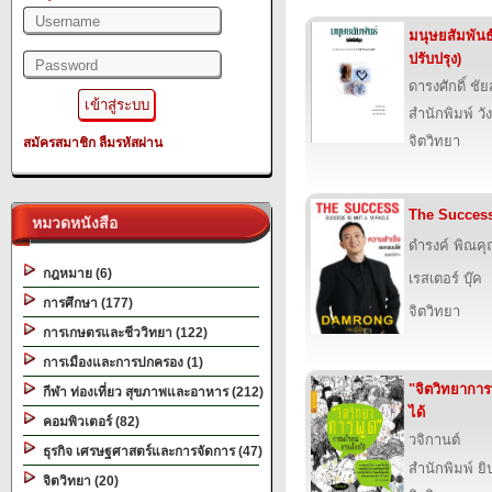
มนุษยสัมพันธ
ปรับปรุง)
ดารงศักดิ์ ชัย
สำนักพิมพ์ วั
จิตวิทยา
สมัครสมาชิก
ลืมรหัสผ่าน
The Success
หมวดหนังสือ
ดำรงค์ พิณค
กฎหมาย (6)
เรสเตอร์ บุ๊ค
การศึกษา (177)
จิตวิทยา
การเกษตรและชีววิทยา (122)
การเมืองและการปกครอง (1)
"จิตวิทยากา
กีฬา ท่องเที่ยว สุขภาพและอาหาร (212)
ได้
คอมพิวเตอร์ (82)
วจิกานต์
ธุรกิจ เศรษฐศาสตร์และการจัดการ (47)
สำนักพิมพ์ ยิ
จิตวิทยา (20)