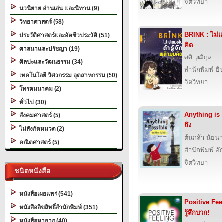
จิตวิทยา
นวนิยาย อ่านเล่น และนิทาน (9)
วิทยาศาสตร์ (58)
BRINK : ไม่แย
ประวัติศาสตร์และอัตชีวประวัติ (51)
คิด
ศาสนาและปรัชญา (19)
ศศิ วุฒิกุล
ศิลปะและวัฒนธรรม (34)
สำนักพิมพ์ ยิ
เทคโนโลยี วิศวกรรม อุตสาหกรรม (50)
จิตวิทยา
โทรคมนาคม (2)
ทั่วไป (30)
Anything is 
สังคมศาสตร์ (5)
ถึง
ไม่สังกัดหมวด (2)
ต้นกล้า นัยน
คณิตศาสตร์ (5)
สำนักพิมพ์ อั
จิตวิทยา
ชนิดหนังสือ
หนังสือเผยแพร่ (541)
Positive Fee
หนังสือลิขสิทธิ์สำนักพิมพ์ (351)
รู้สึกบวก!
หนังสือหายาก (40)