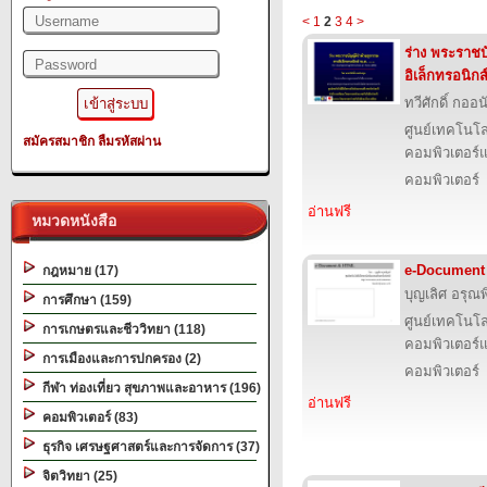
<
1
2
3
4
>
ร่าง พระราชบ
อิเล็กทรอนิกส
ทวีศักดิ์ กออ
ศูนย์เทคโนโล
สมัครสมาชิก
ลืมรหัสผ่าน
คอมพิวเตอร์แ
คอมพิวเตอร์
อ่านฟรี
หมวดหนังสือ
e-Document
กฎหมาย (17)
บุญเลิศ อรุณพิ
การศึกษา (159)
ศูนย์เทคโนโล
การเกษตรและชีววิทยา (118)
คอมพิวเตอร์แ
การเมืองและการปกครอง (2)
คอมพิวเตอร์
กีฬา ท่องเที่ยว สุขภาพและอาหาร (196)
อ่านฟรี
คอมพิวเตอร์ (83)
ธุรกิจ เศรษฐศาสตร์และการจัดการ (37)
จิตวิทยา (25)