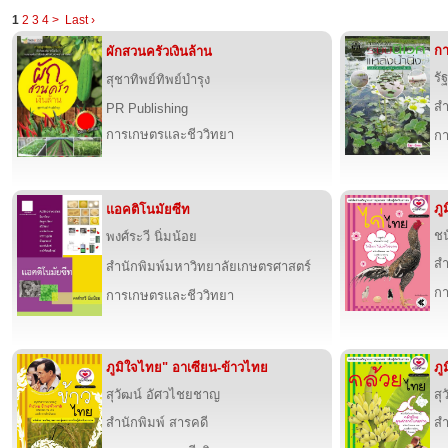
1
2
3
4
>
Last ›
กา
ผักสวนครัวเงินล้าน
รั
สุชาทิพย์ทิพย์บำรุง
สำ
PR Publishing
การเกษตรและชีววิทยา
กา
ภู
แอคติโนมัยซีท
ชน
พงศ์ระวี นิ่มน้อย
สำ
สำนักพิมพ์มหาวิทยาลัยเกษตรศาสตร์
กา
การเกษตรและชีววิทยา
ภูมิใจไทย" อาเซียน-ข้าวไทย
ภู
สุวัฒน์ อัศวไชยชาญ
สุ
สำนักพิมพ์ สารคดี
สำ