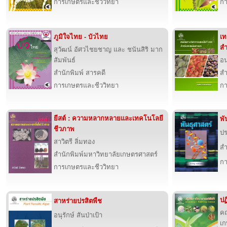
การเกษตรและชีววิทยา
กา
ภูมิใจไทย - บัวไทย
เท
สำ
สุวัฒน์ อัศวไชยชาญ และ ชนันสิริ มาก
สัมพันธ์
อน
สำนักพิมพ์ สารคดี
สำ
การเกษตรและชีววิทยา
กา
ยีสต์ : ความหลากหลายและเทคโนโลยี
พั
ชีวภาพ
ปร
สาวิตรี ลิ่มทอง
สำ
สำนักพิมพ์มหาวิทยาลัยเกษตรศาสตร์
กา
การเกษตรและชีววิทยา
ปฏ
สาหร่ายปรสิตพืช
คณ
อนุรักษ์ สันป่าเป้า
เก