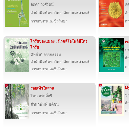
ลัดดา วงศ์รัตน์
ลั
สำนักพิมพ์มหาวิทยาลัยเกษตรศาสตร์
สำ
การเกษตรและชีววิทยา
กา
ไวรัสของแมลง : นิวคลีโอโพลิฮีโดร
เซ
ไวรัส
ปร
ทิพย์วดี อรรถธรรม
สำ
สำนักพิมพ์มหาวิทยาลัยเกษตรศาสตร์
กา
การเกษตรและชีววิทยา
My
รอยเท้าในสวน
ชา
โมน สวัสดิ์ศรี
สำ
สำนักพิมพ์ มติชน
กา
การเกษตรและชีววิทยา