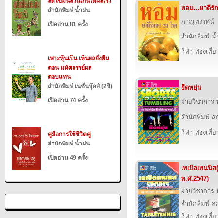
ลดไขมันส่วนเกินได้ผลเร็ว
หอม...ยาดีรั
สำนักพิมพ์ น้ำฝน
ภาณุทรรศน์
เปิดอ่าน 81 ครั้ง
สำนักพิมพ์ น
กีฬา ท่องเที
เพาะหุ้นเป็น เห็นผลยั่งยืน
ตอน มหัศจรรย์ผล
ตอบแทน
สำนักพิมพ์ เนชั่นบุ๊คส์ (2ปี)
ยืดหยุ่น
เปิดอ่าน 74 ครั้ง
ฝ่ายวิชาการ บ
สำนักพิมพ์ สก
กีฬา ท่องเที
คู่มือการใช้ชีวิตคู่
สำนักพิมพ์ น้ำฝน
เปิดอ่าน 49 ครั้ง
เทเบิลเทนนิส(
พ.ศ.2547)
ฝ่ายวิชาการ บ
สำนักพิมพ์ สก
กีฬา ท่องเที