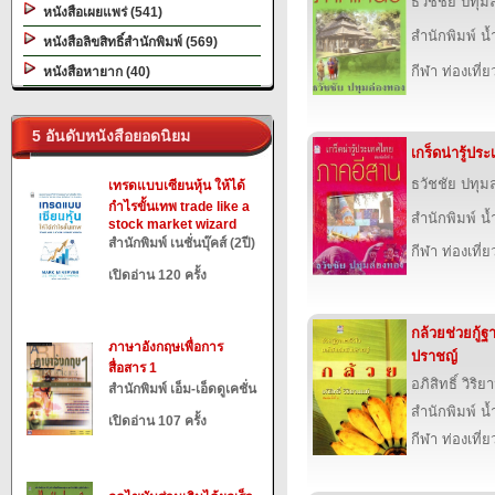
ธวัชชัย ปทุม
หนังสือเผยแพร่ (541)
สำนักพิมพ์ น
หนังสือลิขสิทธิ์สำนักพิมพ์ (569)
กีฬา ท่องเที
หนังสือหายาก (40)
5 อันดับหนังสือยอดนิยม
เกร็ดน่ารู้ป
ธวัชชัย ปทุม
เทรดแบบเซียนหุ้น ให้ได้
กำไรขั้นเทพ trade like a
สำนักพิมพ์ น
stock market wizard
สำนักพิมพ์ เนชั่นบุ๊คส์ (2ปี)
กีฬา ท่องเที
เปิดอ่าน 120 ครั้ง
กล้วยช่วยกู้ฐ
ภาษาอังกฤษเพื่อการ
ปราชญ์
สื่อสาร 1
อภิสิทธิ์ วิริ
สำนักพิมพ์ เอ็ม-เอ็ดดูเคชั่น
สำนักพิมพ์ น
เปิดอ่าน 107 ครั้ง
กีฬา ท่องเที