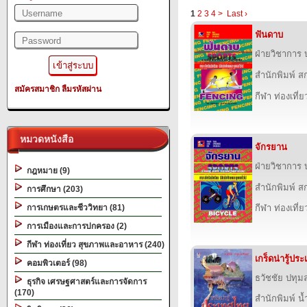
1
2
3
4
>
Last ›
ฟันดาบ
ฝ่ายวิชาการ บ
สำนักพิมพ์ สก
สมัครสมาชิก
ลืมรหัสผ่าน
กีฬา ท่องเที
หมวดหนังสือ
จักรยาน
ฝ่ายวิชาการ บ
กฎหมาย (9)
สำนักพิมพ์ สก
การศึกษา (203)
การเกษตรและชีววิทยา (81)
กีฬา ท่องเที
การเมืองและการปกครอง (2)
กีฬา ท่องเที่ยว สุขภาพและอาหาร (240)
เกร็ดน่ารู้ปร
คอมพิวเตอร์ (98)
ธวัชชัย ปทุม
ธุรกิจ เศรษฐศาสตร์และการจัดการ
(170)
สำนักพิมพ์ น