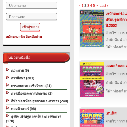
<
1
2
3
4
5
>
Last ›
เซปักตะกร้อแ
ปรับปรุงกติก
ปี.2002
ฝ่ายวิชาการ บ
สมัครสมาชิก
ลืมรหัสผ่าน
สำนักพิมพ์ สก
กีฬา ท่องเที
หมวดหนังสือ
วอลเล่ย์บอล ฉ
กฎหมาย (9)
ฝ่ายวิชาการ บ
การศึกษา (203)
สำนักพิมพ์ สก
การเกษตรและชีววิทยา (81)
กีฬา ท่องเที
การเมืองและการปกครอง (2)
กีฬา ท่องเที่ยว สุขภาพและอาหาร (240)
คอมพิวเตอร์ (98)
เทนนิส
ธุรกิจ เศรษฐศาสตร์และการจัดการ
(170)
ฝ่ายวิชาการ บ