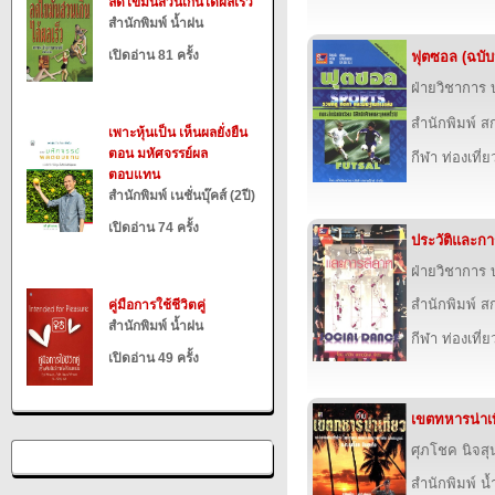
ลดไขมันส่วนเกินได้ผลเร็ว
สำนักพิมพ์ น้ำฝน
เปิดอ่าน 81 ครั้ง
ฟุตซอล (ฉบับป
ฝ่ายวิชาการ บ
สำนักพิมพ์ สก
เพาะหุ้นเป็น เห็นผลยั่งยืน
ตอน มหัศจรรย์ผล
กีฬา ท่องเที
ตอบแทน
สำนักพิมพ์ เนชั่นบุ๊คส์ (2ปี)
เปิดอ่าน 74 ครั้ง
ประวัติและกา
ฝ่ายวิชาการ บ
สำนักพิมพ์ สก
คู่มือการใช้ชีวิตคู่
สำนักพิมพ์ น้ำฝน
กีฬา ท่องเที
เปิดอ่าน 49 ครั้ง
เขตทหารน่าเท
ศุภโชค นิจสุ
สำนักพิมพ์ น