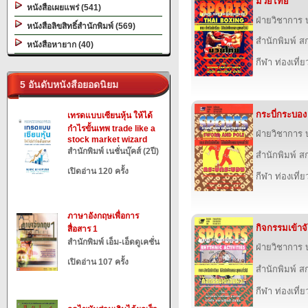
มวยไทย
หนังสือเผยแพร่ (541)
ฝ่ายวิชาการ บ
หนังสือลิขสิทธิ์สำนักพิมพ์ (569)
สำนักพิมพ์ สก
หนังสือหายาก (40)
กีฬา ท่องเที
5 อันดับหนังสือยอดนิยม
กระบี่กระบอง
เทรดแบบเซียนหุ้น ให้ได้
กำไรขั้นเทพ trade like a
ฝ่ายวิชาการ บ
stock market wizard
สำนักพิมพ์ เนชั่นบุ๊คส์ (2ปี)
สำนักพิมพ์ สก
เปิดอ่าน 120 ครั้ง
กีฬา ท่องเที
ภาษาอังกฤษเพื่อการ
กิจกรรมเข้าจ
สื่อสาร 1
สำนักพิมพ์ เอ็ม-เอ็ดดูเคชั่น
ฝ่ายวิชาการ บ
เปิดอ่าน 107 ครั้ง
สำนักพิมพ์ สก
กีฬา ท่องเที