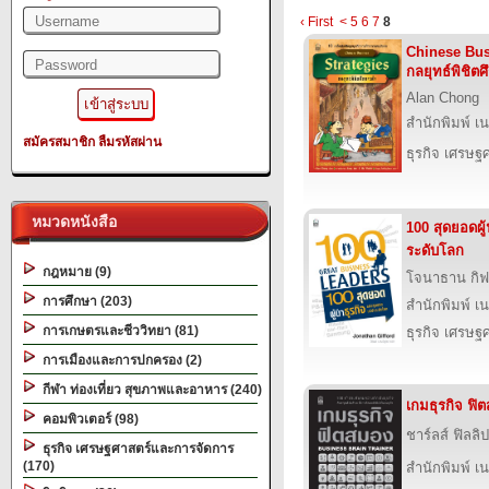
‹ First
<
5
6
7
8
Chinese Bus
กลยุทธ์พิชิตศ
Alan Chong
สำนักพิมพ์ เนชั
สมัครสมาชิก
ลืมรหัสผ่าน
ธุรกิจ เศรษ
หมวดหนังสือ
100 สุดยอดผู้
ระดับโลก
กฎหมาย (9)
โจนาธาน กิฟ
การศึกษา (203)
สำนักพิมพ์ เนชั
การเกษตรและชีววิทยา (81)
ธุรกิจ เศรษ
การเมืองและการปกครอง (2)
กีฬา ท่องเที่ยว สุขภาพและอาหาร (240)
เกมธุรกิจ ฟิ
คอมพิวเตอร์ (98)
ชาร์ลส์ ฟิลลิป
ธุรกิจ เศรษฐศาสตร์และการจัดการ
(170)
สำนักพิมพ์ เนชั