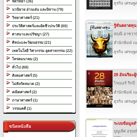
จิตวิทยา (36)
ธุรกิจ เศรษ
นวนิยาย อ่านเล่น และนิทาน (79)
วิทยาศาสตร์ (21)
รู้ทันตลาดทุน
ประวัติศาสตร์และอัตชีวประวัติ (60)
สฤณี อาชวาน
ศาสนาและปรัชญา (27)
ศิลปะและวัฒนธรรม (21)
สำนักพิมพ์ เนชั
เทคโนโลยี วิศวกรรม อุตสาหกรรม (22)
ธุรกิจ เศรษ
โทรคมนาคม (2)
ทั่วไป (68)
28 อัจฉริยะผู
สังคมศาสตร์ (5)
ไรเมอร์ ริกบี
ไม่สังกัดหมวด (2)
คณิตศาสตร์ (2)
สำนักพิมพ์ เนชั
ภาษาศาสตร์ (1)
ธุรกิจ เศรษ
วรรณคดี (1)
ระบบข้อมูลสำ
ชนิดหนังสือ
บุญเลิศ อรุณพิ