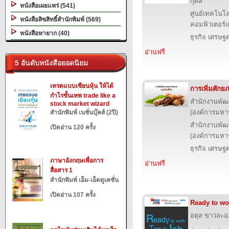
กุศล
หนังสือเผยแพร่ (541)
ศูนย์เทคโนโล
หนังสือลิขสิทธิ์สำนักพิมพ์ (569)
คอมพิวเตอร์แ
หนังสือหายาก (40)
ธุรกิจ เศรษ
อ่านฟรี
5 อันดับหนังสือยอดนิยม
เทรดแบบเซียนหุ้น ให้ได้
การเพิ่มศัก
กำไรขั้นเทพ trade like a
สำนักงานพัฒ
stock market wizard
(องค์การมหา
สำนักพิมพ์ เนชั่นบุ๊คส์ (2ปี)
สำนักงานพัฒ
เปิดอ่าน 120 ครั้ง
(องค์การมหา
ธุรกิจ เศรษ
ภาษาอังกฤษเพื่อการ
อ่านฟรี
สื่อสาร 1
สำนักพิมพ์ เอ็ม-เอ็ดดูเคชั่น
เปิดอ่าน 107 ครั้ง
Ready to wor
อดุล ขาวละอ