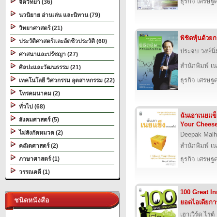
ธุรกิจ เศรษ
จิตวิทยา (36)
นวนิยาย อ่านเล่น และนิทาน (79)
วิทยาศาสตร์ (21)
พิชิตหุ้นด้วย
ประวัติศาสตร์และอัตชีวประวัติ (60)
ประจบ วงษ์นิ
ศาสนาและปรัชญา (27)
สำนักพิมพ์ เนช
ศิลปะและวัฒนธรรม (21)
ธุรกิจ เศรษ
เทคโนโลยี วิศวกรรม อุตสาหกรรม (22)
โทรคมนาคม (2)
ทั่วไป (68)
ฉันเอาเนยแข
สังคมศาสตร์ (5)
Your Chees
ไม่สังกัดหมวด (2)
Deepak Malh
สำนักพิมพ์ เนช
คณิตศาสตร์ (2)
ภาษาศาสตร์ (1)
ธุรกิจ เศรษ
วรรณคดี (1)
100 Great In
ชนิดหนังสือ
ยอดไอเดียกา
เฮาเวิร์ด ไรต์