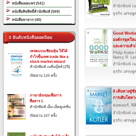
หนังสือเผยแพร่ (541)
สำนักพิมพ์ เนช
หนังสือลิขสิทธิ์สำนักพิมพ์ (569)
ธุรกิจ เศรษ
หนังสือหายาก (40)
Good Works
5 อันดับหนังสือยอดนิยม
องค์กรยุคใหม
และความสำเร
เทรดแบบเซียนหุ้น ให้ได้
Philip Kotler
กำไรขั้นเทพ trade like a
Nancy R. Le
stock market wizard
สำนักพิมพ์ เนช
สำนักพิมพ์ เนชั่นบุ๊คส์ (2ปี)
ธุรกิจ เศรษ
เปิดอ่าน 120 ครั้ง
8 เส้นทางสู่ช
ภาษาอังกฤษเพื่อการ
การเติบโตทาง
สื่อสาร 1
คอตเลอร์, ฟิล
สำนักพิมพ์ เอ็ม-เอ็ดดูเคชั่น
สำนักพิมพ์ เนช
เปิดอ่าน 107 ครั้ง
ธุรกิจ เศรษ