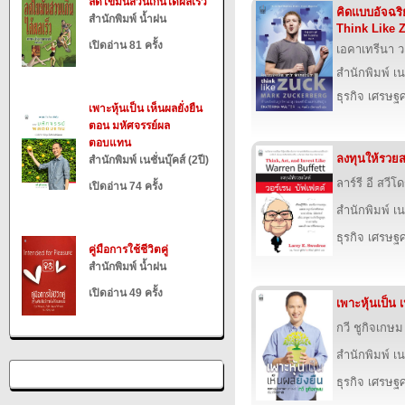
ลดไขมันส่วนเกินได้ผลเร็ว
คิดแบบอัจฉริย
สำนักพิมพ์ น้ำฝน
Think Like 
เปิดอ่าน 81 ครั้ง
เอคาเทรีนา ว
สำนักพิมพ์ เนช
ธุรกิจ เศรษ
เพาะหุ้นเป็น เห็นผลยั่งยืน
ตอน มหัศจรรย์ผล
ตอบแทน
ลงทุนให้รวยส
สำนักพิมพ์ เนชั่นบุ๊คส์ (2ปี)
ลาร์รี อี สวีโด
เปิดอ่าน 74 ครั้ง
สำนักพิมพ์ เนช
ธุรกิจ เศรษ
คู่มือการใช้ชีวิตคู่
สำนักพิมพ์ น้ำฝน
เปิดอ่าน 49 ครั้ง
เพาะหุ้นเป็น เ
กวี ชูกิจเกษม
สำนักพิมพ์ เนช
ธุรกิจ เศรษ