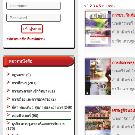
<
1
2
3
4
5
>
Last ›
การประกันภั
นางสาวพัชรี ว
สำนักพิมพ์ เอ็
สมัครสมาชิก
ลืมรหัสผ่าน
ธุรกิจ เศรษ
หมวดหนังสือ
การจัดการธุรก
นางศรีรัตน์ 
กฎหมาย (9)
สำนักพิมพ์ เอ็
การศึกษา (203)
ธุรกิจ เศรษ
การเกษตรและชีววิทยา (81)
การเมืองและการปกครอง (2)
กีฬา ท่องเที่ยว สุขภาพและอาหาร (240)
เศรษฐกิจพอเพ
คอมพิวเตอร์ (98)
นางภาธิดา เป
ธุรกิจ เศรษฐศาสตร์และการจัดการ
สำนักพิมพ์ เอ็
(170)