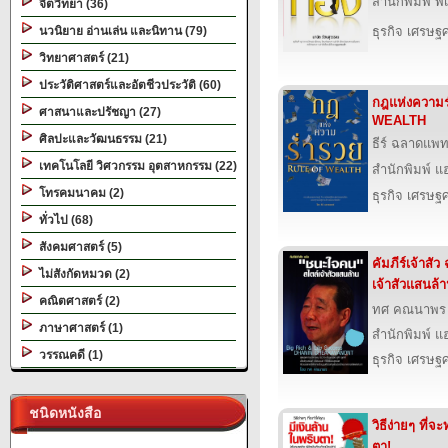
สำนักพิมพ์ พีเ
จิตวิทยา (36)
นวนิยาย อ่านเล่น และนิทาน (79)
ธุรกิจ เศรษ
วิทยาศาสตร์ (21)
ประวัติศาสตร์และอัตชีวประวัติ (60)
กฎแห่งความ
ศาสนาและปรัชญา (27)
WEALTH
ศิลปะและวัฒนธรรม (21)
ธีร์ ฉลาดแพท
เทคโนโลยี วิศวกรรม อุตสาหกรรม (22)
สำนักพิมพ์ แฮป
โทรคมนาคม (2)
ธุรกิจ เศรษ
ทั่วไป (68)
สังคมศาสตร์ (5)
คัมภีร์เจ้าส
ไม่สังกัดหมวด (2)
เจ้าสัวแสนล้
คณิตศาสตร์ (2)
ทศ คณนาพร
ภาษาศาสตร์ (1)
สำนักพิมพ์ แฮป
วรรณคดี (1)
ธุรกิจ เศรษ
ชนิดหนังสือ
วิธีง่ายๆ ที่
ตา!