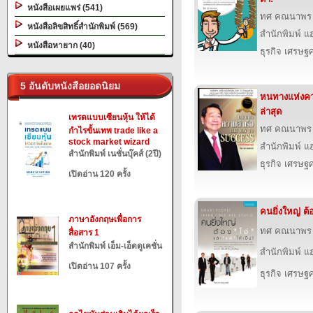
หนังสือเผยแพร่ (541)
ทศ คณนาพร
หนังสือลิขสิทธิ์สำนักพิมพ์ (569)
สำนักพิมพ์ แฮป
หนังสือหายาก (40)
ธุรกิจ เศรษ
5 อันดับหนังสือยอดนิยม
หนทางแห่งควา
ล่าสุด
เทรดแบบเซียนหุ้น ให้ได้
ทศ คณนาพร
กำไรขั้นเทพ trade like a
stock market wizard
สำนักพิมพ์ แฮป
สำนักพิมพ์ เนชั่นบุ๊คส์ (2ปี)
ธุรกิจ เศรษ
เปิดอ่าน 120 ครั้ง
คนยิ่งใหญ่ ต้
ภาษาอังกฤษเพื่อการ
ทศ คณนาพร
สื่อสาร 1
สำนักพิมพ์ เอ็ม-เอ็ดดูเคชั่น
สำนักพิมพ์ แฮป
เปิดอ่าน 107 ครั้ง
ธุรกิจ เศรษ