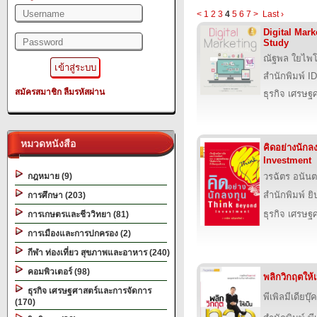
<
1
2
3
4
5
6
7
>
Last ›
Digital Mar
Study
ณัฐพล ใยไพโ
สำนักพิมพ์ I
สมัครสมาชิก
ลืมรหัสผ่าน
ธุรกิจ เศรษ
หมวดหนังสือ
คิดอย่างนักล
Investment
กฎหมาย (9)
วรฉัตร อนันต
สำนักพิมพ์ ยิ
การศึกษา (203)
ธุรกิจ เศรษ
การเกษตรและชีววิทยา (81)
การเมืองและการปกครอง (2)
กีฬา ท่องเที่ยว สุขภาพและอาหาร (240)
คอมพิวเตอร์ (98)
พลิกวิกฤตให้
ธุรกิจ เศรษฐศาสตร์และการจัดการ
พีเพิลมีเดียบุ๊ค
(170)