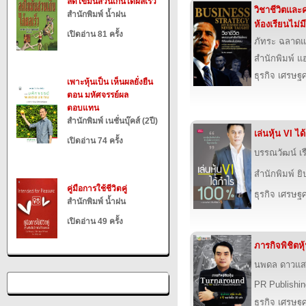
ลดไขมันส่วนเกินได้ผลเร็ว
วิชาชีวิตและคว
สำนักพิมพ์ น้ำฝน
ห้องเรียนไม่
เปิดอ่าน 81 ครั้ง
ภัทระ ฉลาดแ
สำนักพิมพ์ แฮป
ธุรกิจ เศรษ
เพาะหุ้นเป็น เห็นผลยั่งยืน
ตอน มหัศจรรย์ผล
ตอบแทน
สำนักพิมพ์ เนชั่นบุ๊คส์ (2ปี)
เล่นหุ้น VI 
เปิดอ่าน 74 ครั้ง
บรรณวัฒน์ เรื
สำนักพิมพ์ ยิ
คู่มือการใช้ชีวิตคู่
ธุรกิจ เศรษ
สำนักพิมพ์ น้ำฝน
เปิดอ่าน 49 ครั้ง
ภารกิจพิชิตห
นพดล ดาวแสง
PR Publishin
ธุรกิจ เศรษ