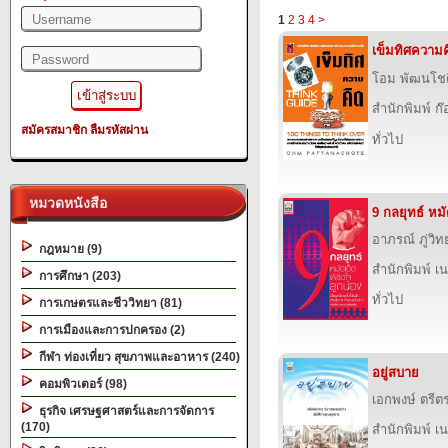
1
2
3
4
>
เข็มทิศความค
โอม พัฒนโชต
สำนักพิมพ์ ก๊อ
สมัครสมาชิก
ลืมรหัสผ่าน
ทั่วไป
หมวดหนังสือ
9 กลยุทธ์ หมั
อาภรณ์ ภู่วิทย
กฎหมาย (9)
สำนักพิมพ์ เนช
การศึกษา (203)
ทั่วไป
การเกษตรและชีววิทยา (81)
การเมืองและการปกครอง (2)
กีฬา ท่องเที่ยว สุขภาพและอาหาร (240)
อยู่สบาย
คอมพิวเตอร์ (98)
เอกพงษ์ ตรีต
ธุรกิจ เศรษฐศาสตร์และการจัดการ
(170)
สำนักพิมพ์ เนช