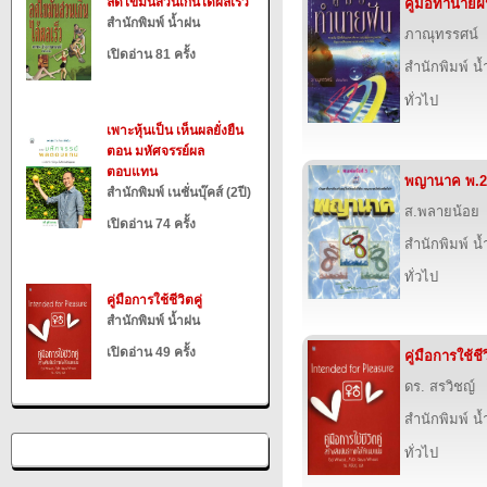
ลดไขมันส่วนเกินได้ผลเร็ว
คู่มือทำนายฝ
สำนักพิมพ์ น้ำฝน
ภาณุทรรศน์
เปิดอ่าน 81 ครั้ง
สำนักพิมพ์ น
ทั่วไป
เพาะหุ้นเป็น เห็นผลยั่งยืน
ตอน มหัศจรรย์ผล
ตอบแทน
พญานาค พ.2
สำนักพิมพ์ เนชั่นบุ๊คส์ (2ปี)
ส.พลายน้อย
เปิดอ่าน 74 ครั้ง
สำนักพิมพ์ น
ทั่วไป
คู่มือการใช้ชีวิตคู่
สำนักพิมพ์ น้ำฝน
เปิดอ่าน 49 ครั้ง
คู่มือการใช้ชีว
ดร. สรวิชญ์
สำนักพิมพ์ น
ทั่วไป