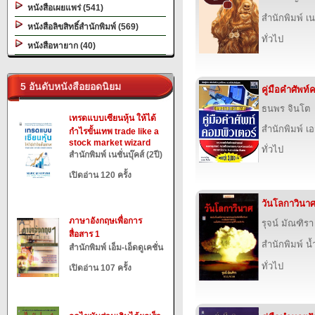
หนังสือเผยแพร่ (541)
สำนักพิมพ์ เนช
หนังสือลิขสิทธิ์สำนักพิมพ์ (569)
ทั่วไป
หนังสือหายาก (40)
5 อันดับหนังสือยอดนิยม
คู่มือคำศัพท์
ธนพร จินโต
เทรดแบบเซียนหุ้น ให้ได้
สำนักพิมพ์ เอส
กำไรขั้นเทพ trade like a
stock market wizard
ทั่วไป
สำนักพิมพ์ เนชั่นบุ๊คส์ (2ปี)
เปิดอ่าน 120 ครั้ง
วันโลกาวินา
ภาษาอังกฤษเพื่อการ
รุจน์ มัณฑิรา
สื่อสาร 1
สำนักพิมพ์ น
สำนักพิมพ์ เอ็ม-เอ็ดดูเคชั่น
ทั่วไป
เปิดอ่าน 107 ครั้ง