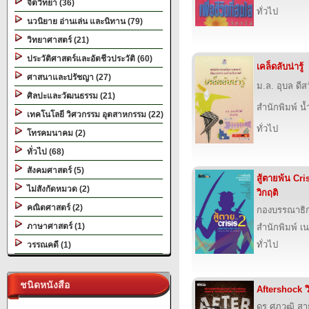
จิตวิทยา (36)
ทั่วไป
นวนิยาย อ่านเล่น และนิทาน (79)
วิทยาศาสตร์ (21)
ประวัติศาสตร์และอัตชีวประวัติ (60)
เคล็ดลับน่ารู้
ศาสนาและปรัชญา (27)
ม.ล. อุบล ดีสวั
ศิลปะและวัฒนธรรม (21)
สำนักพิมพ์ น
เทคโนโลยี วิศวกรรม อุตสาหกรรม (22)
ทั่วไป
โทรคมนาคม (2)
ทั่วไป (68)
สังคมศาสตร์ (5)
สู้ตายพ้น Cri
ไม่สังกัดหมวด (2)
วิกฤติ
คณิตศาสตร์ (2)
กองบรรณาธิก
ภาษาศาสตร์ (1)
สำนักพิมพ์ เนช
ทั่วไป
วรรณคดี (1)
ชนิดหนังสือ
Aftershock ว
ดร.ศุภวุฒิ สาย