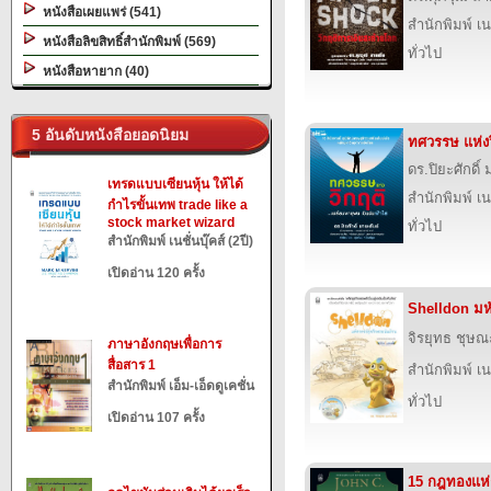
หนังสือเผยแพร่ (541)
สำนักพิมพ์ เนช
หนังสือลิขสิทธิ์สำนักพิมพ์ (569)
ทั่วไป
หนังสือหายาก (40)
5 อันดับหนังสือยอดนิยม
ทศวรรษ แห่งว
ดร.ปิยะศักดิ์
เทรดแบบเซียนหุ้น ให้ได้
สำนักพิมพ์ เนช
กำไรขั้นเทพ trade like a
stock market wizard
ทั่วไป
สำนักพิมพ์ เนชั่นบุ๊คส์ (2ปี)
เปิดอ่าน 120 ครั้ง
Shelldon มหั
จิรยุทธ ชุษณ
ภาษาอังกฤษเพื่อการ
สื่อสาร 1
สำนักพิมพ์ เนช
สำนักพิมพ์ เอ็ม-เอ็ดดูเคชั่น
ทั่วไป
เปิดอ่าน 107 ครั้ง
15 กฎทองแห่