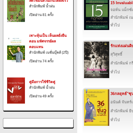
ลดไขมันส่วนเกินได้ผลเร็ว
15 Invaluab
สำนักพิมพ์ น้ำฝน
จอห์น แม็กซ์เ
เปิดอ่าน 81 ครั้ง
สำนักพิมพ์ เนช
ทั่วไป
เพาะหุ้นเป็น เห็นผลยั่งยืน
ตอน มหัศจรรย์ผล
รักแห่งแผ่นดิ
ตอบแทน
สำนักพิมพ์ เนชั่นบุ๊คส์ (2ปี)
สุวิสุทธิ์
เปิดอ่าน 74 ครั้ง
สำนักพิมพ์ 
ทั่วไป
คู่มือการใช้ชีวิตคู่
สำนักพิมพ์ น้ำฝน
36กลยุทธ์"ซุ
เปิดอ่าน 49 ครั้ง
อนันต์ จันทร์
สำนักพิมพ์ ยิ
ทั่วไป