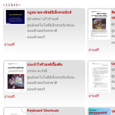
<
1
2
3
4
5
>
กฎหมายพาณิชย์อิเล็กทรอนิกส์
ทิ
ป
สุรางคณา แก้วจำนงค์
ศุ
ศูนย์เทคโนโลยีอิเล็กทรอนิกส์และ
คอมพิวเตอร์แห่งชาติ
ศู
คอ
คอมพิวเตอร์
คอ
อ่านฟรี
อ่านฟรี
Us
แนะนำไฟร์วอลล์เบื้องต้น
บุ
บรรจง หะรังษี
ศู
ศูนย์เทคโนโลยีอิเล็กทรอนิกส์และ
คอ
คอมพิวเตอร์แห่งชาติ
คอ
คอมพิวเตอร์
อ่านฟรี
อ่านฟรี
Keyboard Shortcuts
บท