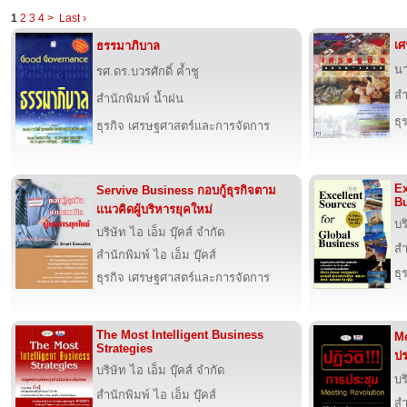
1
2
3
4
>
Last ›
เศ
ธรรมาภิบาล
นา
รศ.ดร.บวรศักดิ์ ค้ำชู
สำ
สำนักพิมพ์ น้ำฝน
ธุ
ธุรกิจ เศรษฐศาสตร์และการจัดการ
Ex
Servive Business กอบกู้ธุรกิจตาม
B
แนวคิดผู้บริหารยุคใหม่
บร
บริษัท ไอ เอ็ม บุ๊คส์ จำกัด
สำ
สำนักพิมพ์ ไอ เอ็ม บุ๊คส์
ธุ
ธุรกิจ เศรษฐศาสตร์และการจัดการ
The Most Intelligent Business
Me
Strategies
ปร
บริษัท ไอ เอ็ม บุ๊คส์ จำกัด
บร
สำนักพิมพ์ ไอ เอ็ม บุ๊คส์
สำ