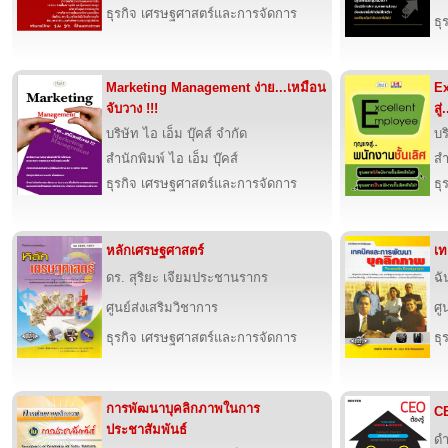
ธุรกิจ เศรษฐศาสตร์และการจัดการ
ธุ
Marketing Management ง่าย...เหมือน
Ex
จับวาง !!!
สู
บริษัท ไอ เอ็ม บุ๊คส์ จำกัด
บร
สำนักพิมพ์ ไอ เอ็ม บุ๊คส์
สำ
ธุรกิจ เศรษฐศาสตร์และการจัดการ
ธุ
หลักเศรษฐศาสตร์
เท
ดร. สุริยะ เจียมประชานรากร
ฉั
ศูนย์ส่งเสริมวิชาการ
ศู
ธุรกิจ เศรษฐศาสตร์และการจัดการ
ธุ
การพัฒนาบุคลิกภาพในการ
CE
ประชาสัมพันธ์
ดำ