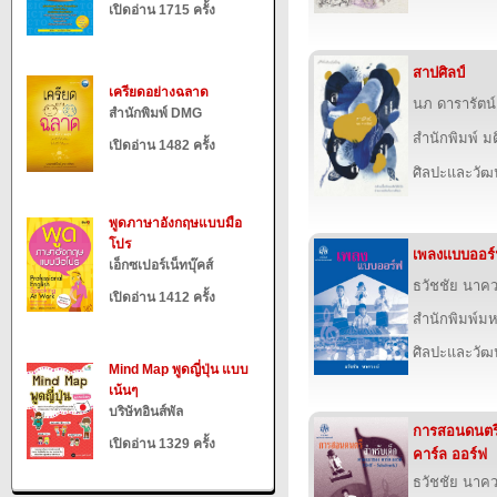
เปิดอ่าน 1715 ครั้ง
สาปศิลป์
เครียดอย่างฉลาด
นภ ดารารัตน์
สำนักพิมพ์ DMG
สำนักพิมพ์ ม
เปิดอ่าน 1482 ครั้ง
ศิลปะและวั
พูดภาษาอังกฤษแบบมือ
โปร
เพลงแบบออร
เอ็กซเปอร์เน็ทบุ๊คส์
ธวัชชัย นาคว
เปิดอ่าน 1412 ครั้ง
สำนักพิมพ์ม
ศิลปะและวั
Mind Map พูดญี่ปุ่น แบบ
เน้นๆ
บริษัทอินส์พัล
การสอนดนตร
เปิดอ่าน 1329 ครั้ง
คาร์ล ออร์ฟ
ธวัชชัย นาคว