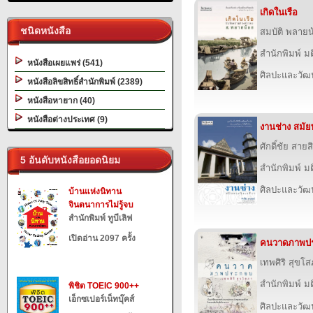
เกิดในเรือ
ชนิดหนังสือ
สมบัติ พลายน
สำนักพิมพ์ ม
หนังสือเผยแพร่ (541)
ศิลปะและวั
หนังสือลิขสิทธิ์สำนักพิมพ์ (2389)
หนังสือหายาก (40)
หนังสือต่างประเทศ (9)
งานช่าง สมัยพ
ศักดิ์ชัย สายสิ
5 อันดับหนังสือยอดนิยม
สำนักพิมพ์ ม
ศิลปะและวั
บ้านแห่งนิทาน
จินตนาการไม่รู้จบ
สำนักพิมพ์ ทูบีเลิฟ
เปิดอ่าน 2097 ครั้ง
คนวาดภาพป
เทพศิริ สุขโ
สำนักพิมพ์ ม
พิชิต TOEIC 900++
เอ็กซเปอร์เน็ทบุ๊คส์
ศิลปะและวั