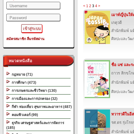
<
1
2
3
4
>
เมาท์ญี่ปุ่นให้
เกตุวดี
สำนักพิมพ์ ม
ศิลปะและวั
สมัครสมาชิก
ลืมรหัสผ่าน
หมวดหนังสือ
ชื่อ แซ่ และ
ถาวร สิกขโก
กฎหมาย (71)
สำนักพิมพ์ ม
การศึกษา (473)
การเกษตรและชีววิทยา (130)
ศิลปะและวั
การเมืองและการปกครอง (32)
กีฬา ท่องเที่ยว สุขภาพและอาหาร (487)
ทวารวดีในอี
คอมพิวเตอร์ (99)
รศ.ดร.รุ่งโรจน
ธุรกิจ เศรษฐศาสตร์และการจัดการ
(185)
สำนักพิมพ์ ม