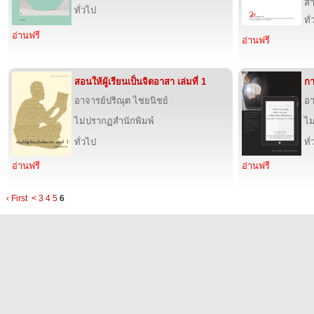
สำ
ทั่วไป
ทั
อ่านฟรี
อ่านฟรี
สอนให้ผู้เรียนเป็นจิตอาสา เล่มที่ 1
กา
อาจารย์ปริณุต ไชยนิชย์
อา
ไม่ปรากฏสำนักพิมพ์
ไม
ทั่วไป
ทั
อ่านฟรี
อ่านฟรี
‹ First
<
3
4
5
6