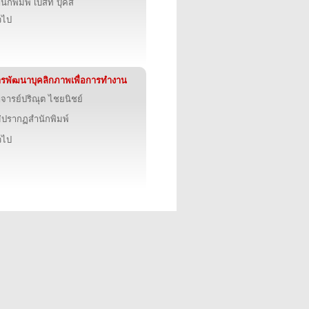
นักพิมพ์ เบสท์ บุ๊คส์
่วไป
รพัฒนาบุคลิกภาพเพื่อการทำงาน
จารย์ปริณุต ไชยนิชย์
่ปรากฏสำนักพิมพ์
่วไป