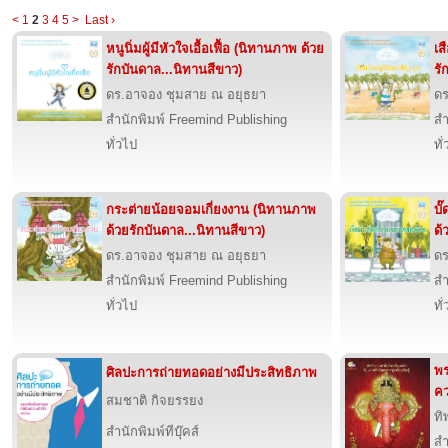
<
1
2
3
4
5
>
Last ›
หนูนิ่มผู้มีหัวใจเอื้อเฟื้อ (นิทานภาพ ด้วย
เส
รักบันดาล...นิทานสีขาว)
รั
ดร.อาจอง ชุมสาย ณ อยุธยา
ดร
สำนักพิมพ์ Freemind Publishing
สำ
ทั่วไป
ทั
กระต่ายน้อยจอมเกี่ยงงาน (นิทานภาพ
บั
ด้วยรักบันดาล...นิทานสีขาว)
ด้
ดร.อาจอง ชุมสาย ณ อยุธยา
ดร
สำนักพิมพ์ Freemind Publishing
สำ
ทั่วไป
ทั
พร
ศิลปะการถ่ายทอดอย่างมีประสิทธิภาพ
คว
สมชาติ กิจยรรยง
ทิ
สำนักพิมพ์ทีบุ๊คส์
สำ