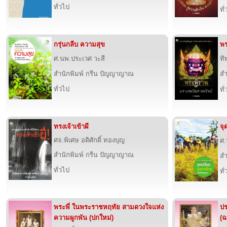
ทั่วไป
ทั
กรุ่นกลีบ ความสุข
พร
ศ.นพ.ประเวศ วะสี
ทิ
สำนักพิมพ์ กรีน ปัญญาญาณ
สำ
ทั่วไป
ทั
ทรงเจ้าเข้าผี
จุ
ศจ.พิเศษ อดิศักดิ์ ทองบุญ
ศ.
สำนักพิมพ์ กรีน ปัญญาญาณ
สำ
ทั่วไป
ทั
พระพี่ ในพระราชหฤทัย สามดวงใจแห่ง
ปร
ความผูกพัน (ปกใหม่)
(ฉ