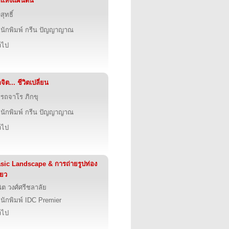
กแห่งแผ่นดิน
ิสุทธิ์
นักพิมพ์ กรีน ปัญญาญาณ
่วไป
กจิต... ชีวิตเปลี่ยน
รถจาโร ภิกขุ
นักพิมพ์ กรีน ปัญญาญาณ
่วไป
sic Landscape & การถ่ายรูปท่อง
่ยว
ิต วงศ์ศรีชลาลัย
นักพิมพ์ IDC Premier
่วไป