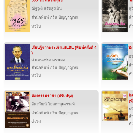
365 วัน ฉันไม่ทุกข์
รั
ณัฐวุฒิ แจ๊ดสูงเนิน
สุว
สำนักพิมพ์ กรีน ปัญญาญาณ
สำ
ทั่วไป
ทั
เรียนรู้จากพระเจ้าแผ่นดิน (พิมพ์ครั้งที่ 4
ฝึ
)
อร
ศ.แมนเฟรด คราเมส
สำ
สำนักพิมพ์ กรีน ปัญญาญาณ
ทั
ทั่วไป
ba
สองธรรมราชา (ปรับปรุง)
เที
อัครวัฒน์ โอสถานุเคราะห์
ธน
สำนักพิมพ์ กรีน ปัญญาญาณ
สำ
ทั่วไป
ทั