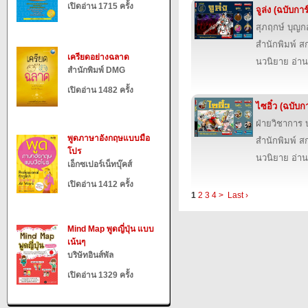
เปิดอ่าน 1715 ครั้ง
จูล่ง (ฉบับการ
สุภฤกษ์ บุญก
สำนักพิมพ์ สก
เครียดอย่างฉลาด
นวนิยาย อ่าน
สำนักพิมพ์ DMG
เปิดอ่าน 1482 ครั้ง
ไซอิ๋ว (ฉบับกา
ฝ่ายวิชาการ บ
พูดภาษาอังกฤษแบบมือ
สำนักพิมพ์ สก
โปร
นวนิยาย อ่าน
เอ็กซเปอร์เน็ทบุ๊คส์
เปิดอ่าน 1412 ครั้ง
1
2
3
4
>
Last ›
Mind Map พูดญี่ปุ่น แบบ
เน้นๆ
บริษัทอินส์พัล
เปิดอ่าน 1329 ครั้ง