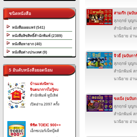
สามก๊ก (ฉบับก
ชนิดหนังสือ
สุภฤกษ์ บุญก
หนังสือเผยแพร่ (541)
สำนักพิมพ์ สก
หนังสือลิขสิทธิ์สำนักพิมพ์ (2389)
นวนิยาย อ่าน
หนังสือหายาก (40)
หนังสือต่างประเทศ (9)
จิวยี่ (ฉบับการ
สุภฤกษ์ บุญก
5 อันดับหนังสือยอดนิยม
สำนักพิมพ์ สก
นวนิยาย อ่าน
บ้านแห่งนิทาน
จินตนาการไม่รู้จบ
สำนักพิมพ์ ทูบีเลิฟ
ขงเบ้ง (ฉบับก
เปิดอ่าน 2097 ครั้ง
สุภฤกษ์ บุญก
สำนักพิมพ์ สก
นวนิยาย อ่าน
พิชิต TOEIC 900++
เอ็กซเปอร์เน็ทบุ๊คส์