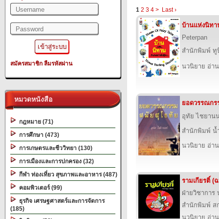
1
2
3
4
>
Last ›
บ้านแห่งนิทา
Peterpan
สำนักพิมพ์ ทูบ
สมัครสมาชิก
ลืมรหัสผ่าน
นวนิยาย อ่าน
หมวดหนังสือ
ยอดวรรณกรร
อุทัย ไชยานน
กฎหมาย (71)
สำนักพิมพ์ น
การศึกษา (473)
นวนิยาย อ่าน
การเกษตรและชีววิทยา (130)
การเมืองและการปกครอง (32)
กีฬา ท่องเที่ยว สุขภาพและอาหาร (487)
รามเกียรติ์ (ฉ
คอมพิวเตอร์ (99)
ฝ่ายวิชาการ บ
ธุรกิจ เศรษฐศาสตร์และการจัดการ
สำนักพิมพ์ สก
(185)
นวนิยาย อ่าน