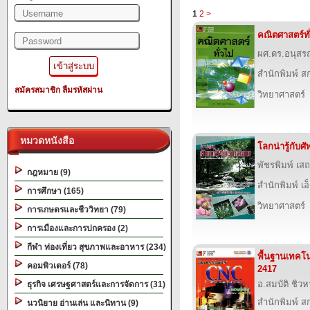
1
2
>
คณิตศาสตร์ทั
ผศ.ดร.อนุสร
สำนักพิมพ์ สก
สมัครสมาชิก
ลืมรหัสผ่าน
วิทยาศาสตร์
หมวดหนังสือ
โลกน่ารู้กับศั
พัชรพิมพ์ เสถ
กฎหมาย (9)
สำนักพิมพ์ เอ็
การศึกษา (165)
วิทยาศาสตร์
การเกษตรและชีววิทยา (79)
การเมืองและการปกครอง (2)
กีฬา ท่องเที่ยว สุขภาพและอาหาร (234)
พื้นฐานเทคโน
คอมพิวเตอร์ (78)
2417
อ.สมบัติ ชิวห
ธุรกิจ เศรษฐศาสตร์และการจัดการ (31)
สำนักพิมพ์ สก
นวนิยาย อ่านเล่น และนิทาน (9)