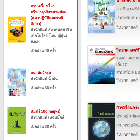
น้ำสกัดชีวภา
ครบเครื่องเรื่อง
อ.อภิญา ศรีจั
บริหารธุรกิจขนาดย่อม
(แนวปฏิบัติและกรณี
สำนักพิมพ์ เบส
ศึกษา)
วิทยาศาสตร์
สำนักพิมพ์ สมาคมส่งเสริม
เทคโนโลยี (ไทย-ญี่ปุ่น)
ส.ส.ท.
วิทยาศาสตร์นิ
เปิดอ่าน 40 ครั้ง
รองศาสตราจาร
เกียรติ
สำนักพิมพ์ม
อนามัยวัยรุ่น
สำนักพิมพ์ น้ำฝน
วิทยาศาสตร์
เปิดอ่าน 38 ครั้ง
ก๊าซเรือนกร
คัมภีร์ 100 กลยุทธ์
ประหยัด ชิด
สำนักพิมพ์ เนชั่นบุ๊คส์
กระทรวงศึกษ
เปิดอ่าน 38 ครั้ง
วิทยาศาสตร์