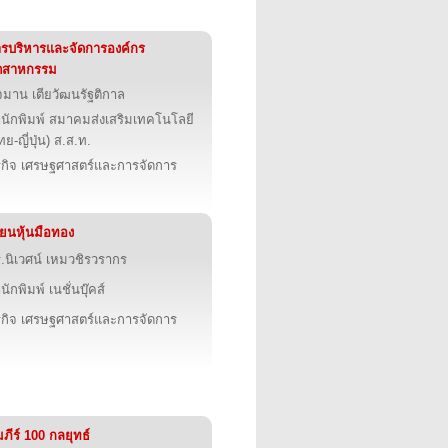
รบริหารและจัดการองค์กร
ุตสาหกรรม
มาน เตียวัฒนรัฐติกาล
นักพิมพ์ สมาคมส่งเสริมเทคโนโลยี
ทย-ญี่ปุ่น) ส.ส.ท.
รกิจ เศรษฐศาสตร์และการจัดการ
ียนหุ้นมือทอง
.นิเวศน์ เหมวชิรวรากร
นักพิมพ์ เนชั่นบุ๊คส์
รกิจ เศรษฐศาสตร์และการจัดการ
มภีร์ 100 กลยุทธ์