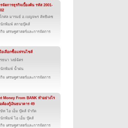
รจัดการธุรกิจเบื้องต้น รหัส 2001-
02
โกศล มารมย์ อ.เบญจพร ลัทธิเดช
นักพิมพ์ สกายบุ๊คส์
รกิจ เศรษฐศาสตร์และการจัดการ
่มือเลือกซื้อแฟรนไชส์
รธนา วงษ์ฉัตร
นักพิมพ์ น้ำฝน
รกิจ เศรษฐศาสตร์และการจัดการ
et Money From BANK ทำอย่างไร
ื่อต้องกู้เงินธนาคาร 49
ิษัท ไอ เอ็ม บุ๊คส์ จำกัด
นักพิมพ์ ไอ เอ็ม บุ๊คส์
รกิจ เศรษฐศาสตร์และการจัดการ