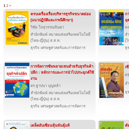
1
2
>
ครบเครื่องเรื่องบริหารธุรกิจขนาดย่อม
กา
(แนวปฏิบัติและกรณีศึกษา)
อ
วิชัย โถสุวรรณจินดา
พจ
สำนักพิมพ์ สมาคมส่งเสริมเทคโนโลยี
สำ
(ไทย-ญี่ปุ่น) ส.ส.ท.
(ไ
ธุรกิจ เศรษฐศาสตร์และการจัดการ
ธุ
การจัดการซัพพลายเชนสำหรับธุรกิจค้า
เซ
ปลีก : หลักการและการนำไปประยุกต์ใช้
ดร
งาน
สำ
ดร.ฐาปนา บุญหล้า
ธุ
สำนักพิมพ์ สมาคมส่งเสริมเทคโนโลยี
(ไทย-ญี่ปุ่น) ส.ส.ท.
ธุรกิจ เศรษฐศาสตร์และการจัดการ
เคล็ดลับเซียนหุ้นพันธุ์แท้
คั