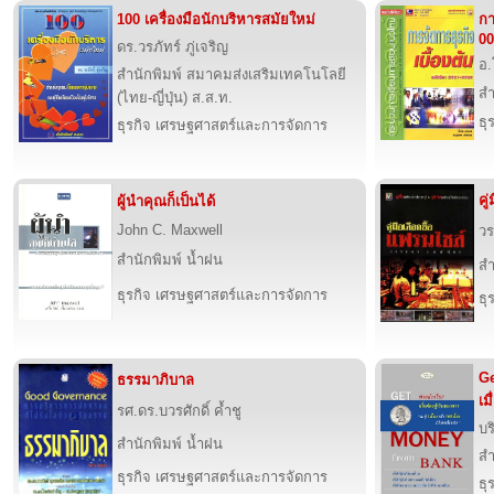
100 เครื่องมือนักบริหารสมัยใหม่
กา
00
ดร.วรภัทร์ ภู่เจริญ
อ.
สำนักพิมพ์ สมาคมส่งเสริมเทคโนโลยี
สำ
(ไทย-ญี่ปุ่น) ส.ส.ท.
ธุ
ธุรกิจ เศรษฐศาสตร์และการจัดการ
คู
ผู้นำคุณก็เป็นได้
John C. Maxwell
วร
สำนักพิมพ์ น้ำฝน
สำ
ธุรกิจ เศรษฐศาสตร์และการจัดการ
ธุ
G
ธรรมาภิบาล
เม
รศ.ดร.บวรศักดิ์ ค้ำชู
บร
สำนักพิมพ์ น้ำฝน
สำ
ธุรกิจ เศรษฐศาสตร์และการจัดการ
ธุ