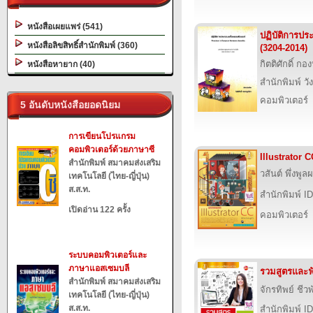
หนังสือเผยแพร่ (541)
ปฏิบัติการปร
หนังสือลิขสิทธิ์สำนักพิมพ์ (360)
(3204-2014)
กิตติศักดิ์ กอ
หนังสือหายาก (40)
สำนักพิมพ์ วั
คอมพิวเตอร์
5 อันดับหนังสือยอดนิยม
การเขียนโปรแกรม
คอมพิวเตอร์ด้วยภาษาซี
Illustrator 
สำนักพิมพ์ สมาคมส่งเสริม
วสันต์ พึ่งพูล
เทคโนโลยี (ไทย-ญี่ปุ่น)
ส.ส.ท.
สำนักพิมพ์ I
เปิดอ่าน 122 ครั้ง
คอมพิวเตอร์
ระบบคอมพิวเตอร์และ
ภาษาแอสเซมบลี
รวมสูตรและฟั
สำนักพิมพ์ สมาคมส่งเสริม
จักรทิพย์ ชีว
เทคโนโลยี (ไทย-ญี่ปุ่น)
ส.ส.ท.
สำนักพิมพ์ I