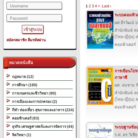
1
2
3
4
>
Last ›
ระบบคอมพิว
ผศ.ธีรวัฒน์
สำนักพิมพ์ ส
(ไทย-ญี่ปุ่น) 
สมัครสมาชิก
ลืมรหัสผ่าน
คอมพิวเตอร์
หมวดหนังสือ
การเขียนโปร
กฎหมาย (12)
ภาษาซี
การศึกษา (180)
ผศ. สมชาย รั
สำนักพิมพ์ ส
การเกษตรและชีววิทยา (90)
(ไทย-ญี่ปุ่น) 
การเมืองและการปกครอง (2)
คอมพิวเตอร์
กีฬา ท่องเที่ยว สุขภาพและอาหาร (224)
คอมพิวเตอร์ (93)
ธุรกิจ เศรษฐศาสตร์และการจัดการ (44)
ระบบฐานข้อม
ร.ศ. ดร.วิเชี
จิตวิทยา (1)