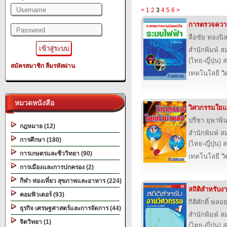
<
1
2
3
4
5
6
>
การตรวจควา
ลือชัย ทองนิ
สำนักพิมพ์ ส
(ไทย-ญี่ปุ่น) 
สมัครสมาชิก
ลืมรหัสผ่าน
เทคโนโลยี ว
หมวดหนังสือ
วิศวกรรมใยแ
ปรีชา ยุพาพิ
กฎหมาย (12)
สำนักพิมพ์ ส
การศึกษา (180)
(ไทย-ญี่ปุ่น) 
การเกษตรและชีววิทยา (90)
เทคโนโลยี ว
การเมืองและการปกครอง (2)
กีฬา ท่องเที่ยว สุขภาพและอาหาร (224)
สถิติสำหรับง
คอมพิวเตอร์ (93)
กิติศักดิ์ พล
ธุรกิจ เศรษฐศาสตร์และการจัดการ (44)
สำนักพิมพ์ ส
จิตวิทยา (1)
(ไทย-ญี่ปุ่น) 