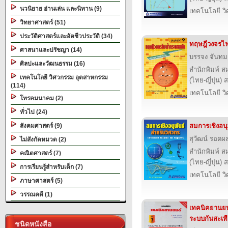
นวนิยาย อ่านเล่น และนิทาน (9)
เทคโนโลยี ว
วิทยาศาสตร์ (51)
ประวัติศาสตร์และอัตชีวประวัติ (34)
ทฤษฎีวงจรไฟ
ศาสนาและปรัชญา (14)
บรรจง จันท
ศิลปะและวัฒนธรรม (16)
สำนักพิมพ์ ส
เทคโนโลยี วิศวกรรม อุตสาหกรรม
(ไทย-ญี่ปุ่น) 
(114)
เทคโนโลยี ว
โทรคมนาคม (2)
ทั่วไป (24)
สังคมศาสตร์ (9)
สมการเชิงอนุ
สุวัฒน์ รอดผ
ไม่สังกัดหมวด (2)
สำนักพิมพ์ ส
คณิตศาสตร์ (7)
(ไทย-ญี่ปุ่น) 
การเรียนรู้สำหรับเด็ก (7)
เทคโนโลยี ว
ภาษาศาสตร์ (5)
วรรณคดี (1)
เทคนิคยานยนต
ระบบกันสะเท
ชนิดหนังสือ