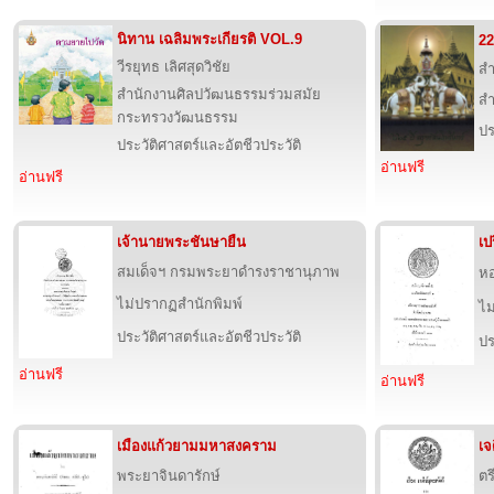
นิทาน เฉลิมพระเกียรติ VOL.9
22
วีรยุทธ เลิศสุดวิชัย
สำ
สำนักงานศิลปวัฒนธรรมร่วมสมัย
สำ
กระทรวงวัฒนธรรม
ปร
ประวัติศาสตร์และอัตชีวประวัติ
อ่านฟรี
อ่านฟรี
เจ้านายพระชันษายืน
เป
สมเด็จฯ กรมพระยาดำรงราชานุภาพ
ห
ไม่ปรากฏสำนักพิมพ์
ไม
ประวัติศาสตร์และอัตชีวประวัติ
ปร
อ่านฟรี
อ่านฟรี
เมืองแก้วยามมหาสงคราม
เจ
พระยาจินดารักษ์
ตร