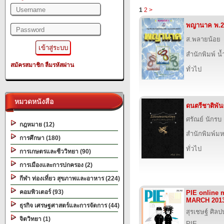
1
2
>
พญานาค พ.2
ส.พลายน้อย
สำนักพิมพ์ น
สมัครสมาชิก
ลืมรหัสผ่าน
ทั่วไป
หมวดหนังสือ
ดนตรีชาติพันธ
ศรัณย์ นักรบ
กฎหมาย (12)
สำนักพิมพ์ม
การศึกษา (180)
ทั่วไป
การเกษตรและชีววิทยา (90)
การเมืองและการปกครอง (2)
กีฬา ท่องเที่ยว สุขภาพและอาหาร (224)
คอมพิวเตอร์ (93)
PIE online 
MARCH 201
ธุรกิจ เศรษฐศาสตร์และการจัดการ (44)
สุรเชษฐ์ ศิล
จิตวิทยา (1)
PIE