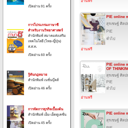
อ่านฟรี
เปิดอ่าน 91 ครั้ง
PIE online
สุรเชษฐ์ ศิล
การโปรแกรมภาษาซี
สำหรับงานวิทยาศาสตร์
PIE
สำนักพิมพ์ สมาคมส่งเสริม
ทั่วไป
เทคโนโลยี (ไทย-ญี่ปุ่น)
ส.ส.ท.
อ่านฟรี
เปิดอ่าน 60 ครั้ง
PIE online 
OF THINKI
รู้ทันกฎหมาย
สุรเชษฐ์ ศิล
สำนักพิมพ์ เนชั่นบุ๊คส์
PIE
เปิดอ่าน 46 ครั้ง
ทั่วไป
อ่านฟรี
การจัดการธุรกิจเบื้องต้น
PIE online 
สำนักพิมพ์ เอ็ม-เอ็ดดูเคชั่น
สุรเชษฐ์ ศิล
เปิดอ่าน 45 ครั้ง
PIE