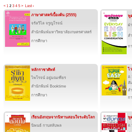
<
1
2
3
4
5
>
Last ›
ภาษาศาสตร์เบื้องต้น (2555)
พู
จรัลวิไล จรูญโรจน์
ฝ่
สำนักพิมพ์มหาวิทยาลัยเกษตรศาสตร์
สำ
การศึกษา
กา
ไว
หลักราชาศัพท์
อ.
ไพโรจน์ อยู่มณเฑียร
สั
สำนักพิมพ์ Booktime
สำ
การศึกษา
กา
เรียนอังกฤษจากนิทานสอนใจระดับโลก
พู
อ
นิพนธ์ กาบสลับพล