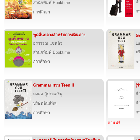
สำ
สำนักพิมพ์ Booktime
กา
การศึกษา
พูดจีนกลางสำหรับการเดินทาง
G
อรวรรณ แซ่หลิ่ว
Lu
บร
สำนักพิมพ์ Booktime
การศึกษา
กา
Grammar กวน Teen II
(ร
สำ
มงคล กู้ประเสริฐ
สำ
บริษัทอินส์พัล
กา
การศึกษา
อ่านฟรี