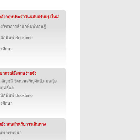
ดอังกฤษประจำวันฉบับปรับปรุงใหม่
ายวิชาการสำนักพิมพ์ทฤษฎี
นักพิมพ์ Booktime
รศึกษา
ยากรณ์อังกฤษง่ายจัง
วลัญชลี วัฒนาเจริญศิลป์,สมหญิง
มฤทธิ์ผล
นักพิมพ์ Booktime
รศึกษา
ดอังกฤษสำหรับการเดินทาง
.นพ พรพจนา