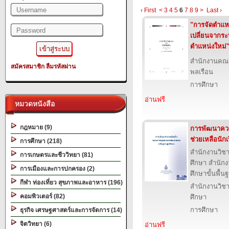
‹ First
<
3
4
5
6
7
8
9
>
Last ›
"การจัดตำแหน
เปลี่ยนจากระ
ตำแหน่งใหม่
สำนักงานคณ
สมัครสมาชิก
ลืมรหัสผ่าน
พลเรือน
การศึกษา
อ่านฟรี
หมวดหนังสือ
กฎหมาย (9)
การพัฒนาควา
ช่วยเหลือนักเ
การศึกษา (218)
สำนักงานวิ
การเกษตรและชีววิทยา (81)
ศึกษา สำนั
การเมืองและการปกครอง (2)
ศึกษาขั้นพื้น
กีฬา ท่องเที่ยว สุขภาพและอาหาร (196)
สำนักงานวิ
คอมพิวเตอร์ (82)
ศึกษา
การศึกษา
ธุรกิจ เศรษฐศาสตร์และการจัดการ (14)
จิตวิทยา (6)
อ่านฟรี