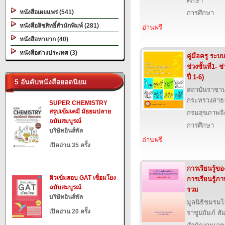
ศึกษา
หนังสือเผยแพร่ (541)
การศึกษา
หนังสือลิขสิทธิ์สำนักพิมพ์ (281)
อ่านฟรี
หนังสือหายาก (40)
หนังสือต่างประเทศ (3)
คู่มือครู ระบ
ช่วงชั้นที่1- 
ปี่ 1-6)
5 อันดับหนังสือยอดนิยม
สถาบันราชาน
กระทรวงสาธ
SUPER CHEMISTRY
สรุปเข้มเคมี มัธยมปลาย
กรมสุขภาพจ
ฉบับสมบูรณ์
การศึกษา
บริษัทอินส์พัล
อ่านฟรี
เปิดอ่าน 35 ครั้ง
การเรียนรู้ข
ติวเข้มสอบ GAT เชื่อมโยง
การเรียนรู้ภ
ฉบับสมบูรณ์
รวม
บริษัทอินส์พัล
มูลนิธิชมรม
เปิดอ่าน 20 ครั้ง
ราชูปถัมภ์ ส