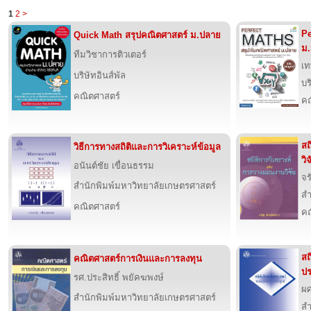
1
2
>
Pe
Quick Math สรุปคณิตศาสตร์ ม.ปลาย
ม
ทีมวิชาการติวเตอร์
เ
บริษัทอินส์พัล
บร
คณิตศาสตร์
คณ
สถ
วิธีการทางสถิติและการวิเคราะห์ข้อมูล
วิจ
อนันต์ชัย เขื่อนธรรม
จร
สำนักพิมพ์มหาวิทยาลัยเกษตรศาสตร์
สำ
คณิตศาสตร์
คณ
สถ
คณิตศาสตร์การเงินและการลงทุน
ปร
รศ.ประสิทธิ์ พยัคฆพงษ์
ผศ
สำนักพิมพ์มหาวิทยาลัยเกษตรศาสตร์
สำ