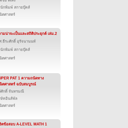
พิชัย ดีเส็ง
นักพิมพ์ สกายบุ๊คส์
ิตศาสตร์
ามน่าจะเป็นและสถิติประยุกต์ เล่ม.2
ศ.ธีระศักดิ์ อุรัจนานนท์
นักพิมพ์ สกายบุ๊คส์
ิตศาสตร์
UPER PAT 1 ความถนัดทาง
ิตศาสตร์ ฉบับสมบูรณ์
ีศักดิ์ จันทรมณี
ิษัทอินส์พัล
ิตศาสตร์
ชิตข้อสอบ A-LEVEL MATH 1