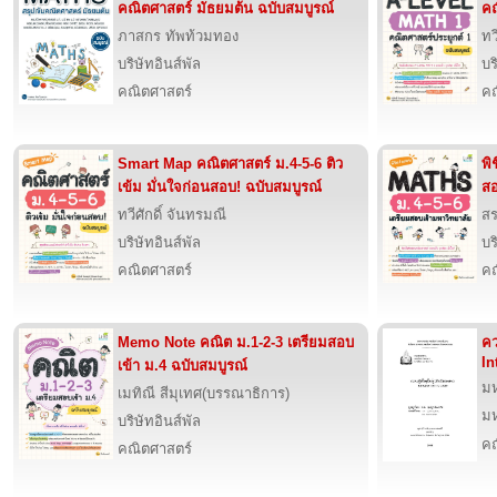
คณิตศาสตร์ มัธยมต้น ฉบับสมบูรณ์
คณ
ภาสกร ทัพท้วมทอง
ทว
บริษัทอินส์พัล
บร
คณิตศาสตร์
คณ
Smart Map คณิตศาสตร์ ม.4-5-6 ติว
พิ
เข้ม มั่นใจก่อนสอบ! ฉบับสมบูรณ์
สอ
ทวีศักดิ์ จันทรมณี
สร
บริษัทอินส์พัล
บร
คณิตศาสตร์
คณ
Memo Note คณิต ม.1-2-3 เตรียมสอบ
คว
In
เข้า ม.4 ฉบับสมบูรณ์
มห
เมทิณี สีมุเทศ(บรรณาธิการ)
มห
บริษัทอินส์พัล
คณ
คณิตศาสตร์