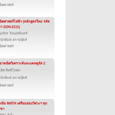
ิตศาสตร์
ิตศาสตร์ไฟฟ้า (หลักสูตรใหม่ รหัส
ชา 2104-2111)
นภัทร วัจนเทพินทร์
นักพิมพ์ สกายบุ๊คส์
ิตศาสตร์
ขาคณิตวิเคราะห์และแคลคูลัส 2
เลิศ สิทธิโกศล
นักพิมพ์ สกายบุ๊คส์
ิตศาสตร์
วเข้ม MATH เตรียมสอบวิศวะฯ ทุก
าขา