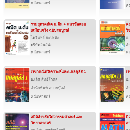
คณิตศาสตร์
คณ
รวมสูตรคณิต ม.ต้น + แนวข้อสอบ
คณ
เสมือนจริง ฉบับสมบูรณ์
วิ
ไพรินทร์ ยะปะตัง
อ.
บริษัทอินส์พัล
สำ
คณิตศาสตร์
คณ
เรขาคณิตวิเคราะห์และแคลคูลัส 1
เร
อ.เลิศ สิทธิโกศล
อ.
สำนักพิมพ์ สกายบุ๊คส์
สำ
คณิตศาสตร์
คณ
สถิติสำหรับวิศวกรรมศาสตร์และ
ติ
วิทยาศาสตร์
ส