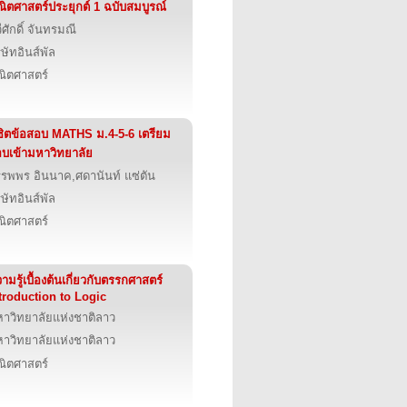
ิตศาสตร์ประยุกต์ 1 ฉบับสมบูรณ์
ีศักดิ์ จันทรมณี
ิษัทอินส์พัล
ิตศาสตร์
ชิตข้อสอบ MATHS ม.4-5-6 เตรียม
บเข้ามหาวิทยาลัย
รพพร อินนาค,ศดานันท์ แซ่ตัน
ิษัทอินส์พัล
ิตศาสตร์
ามรู้เบื้องต้นเกี่ยวกับตรรกศาสตร์
troduction to Logic
าวิทยาลัยแห่งชาติลาว
าวิทยาลัยแห่งชาติลาว
ิตศาสตร์