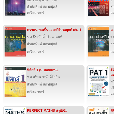
ผศ.วิชัย สุรเชิดเกียรติ
อ.
สำนักพิมพ์ สกายบุ๊คส์
สำ
คณิตศาสตร์
คณ
ความน่าจะเป็นและสถิติประยุกต์ เล่ม.1
คว
ร.ศ.ธีระศักดิ์ อุรัจนานนท์
ร.
สำนักพิมพ์ สกายบุ๊คส์
สำ
คณิตศาสตร์
คณ
S
ฟิสิกส์ 1 (ม.ขอนแก่น)
คณ
ร.ศ.ศรีธน วรศักดิ์โยธิน
ทว
สำนักพิมพ์ สกายบุ๊คส์
บร
คณิตศาสตร์
คณ
PERFECT MATHS สรุปเข้ม
พิ