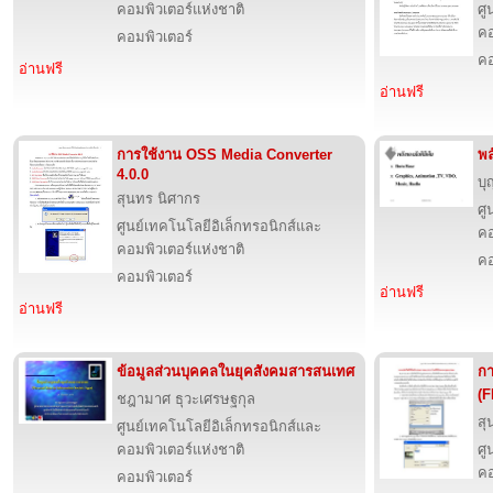
คอมพิวเตอร์แห่งชาติ
ศู
คอ
คอมพิวเตอร์
คอ
อ่านฟรี
อ่านฟรี
การใช้งาน OSS Media Converter
พล
4.0.0
บุ
สุนทร นิศากร
ศู
ศูนย์เทคโนโลยีอิเล็กทรอนิกส์และ
คอ
คอมพิวเตอร์แห่งชาติ
คอ
คอมพิวเตอร์
อ่านฟรี
อ่านฟรี
ข้อมูลส่วนบุคคลในยุคสังคมสารสนเทศ
กา
(F
ชฎามาศ ธุวะเศรษฐกุล
สุ
ศูนย์เทคโนโลยีอิเล็กทรอนิกส์และ
คอมพิวเตอร์แห่งชาติ
ศู
คอ
คอมพิวเตอร์