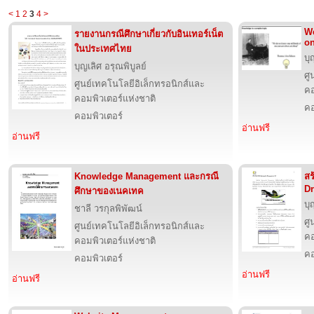
<
1
2
3
4
>
We
รายงานกรณีศึกษาเกี่ยวกับอินเทอร์เน็ต
on
ในประเทศไทย
บุ
บุญเลิศ อรุณพิบูลย์
ศู
ศูนย์เทคโนโลยีอิเล็กทรอนิกส์และ
คอ
คอมพิวเตอร์แห่งชาติ
คอ
คอมพิวเตอร์
อ่านฟรี
อ่านฟรี
Knowledge Management และกรณี
สร
Dr
ศึกษาของเนคเทค
บุ
ชาลี วรกุลพิพัฒน์
ศู
ศูนย์เทคโนโลยีอิเล็กทรอนิกส์และ
คอ
คอมพิวเตอร์แห่งชาติ
คอ
คอมพิวเตอร์
อ่านฟรี
อ่านฟรี