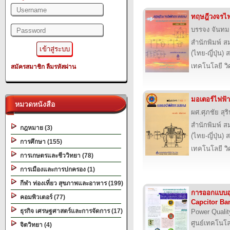
ทฤษฎีวงจรไ
บรรจง จันท
สำนักพิมพ์ ส
(ไทย-ญี่ปุ่น) 
เทคโนโลยี ว
สมัครสมาชิก
ลืมรหัสผ่าน
มอเตอร์ไฟฟ้
หมวดหนังสือ
ผศ.ศุภชัย สุริ
สำนักพิมพ์ ส
กฎหมาย (3)
(ไทย-ญี่ปุ่น) 
การศึกษา (155)
เทคโนโลยี ว
การเกษตรและชีววิทยา (78)
การเมืองและการปกครอง (1)
กีฬา ท่องเที่ยว สุขภาพและอาหาร (199)
การออกแบบอ
คอมพิวเตอร์ (77)
Capcitor Ba
ธุรกิจ เศรษฐศาสตร์และการจัดการ (17)
Power Qualit
ศูนย์เทคโนโล
จิตวิทยา (4)