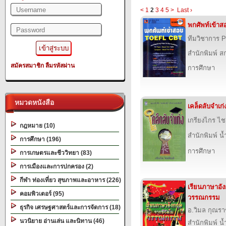
<
1
2
3
4
5
>
Last ›
พกศัพท์เข้า
ทีมวิชาการ P
สำนักพิมพ์ สก
สมัครสมาชิก
ลืมรหัสผ่าน
การศึกษา
หมวดหนังสือ
เคล็ดลับจำเก่
เกรียงไกร ไช
กฎหมาย (10)
สำนักพิมพ์ น
การศึกษา (196)
การศึกษา
การเกษตรและชีววิทยา (83)
การเมืองและการปกครอง (2)
กีฬา ท่องเที่ยว สุขภาพและอาหาร (226)
เรียนภาษาอั
คอมพิวเตอร์ (95)
วรรณกรรม
ธุรกิจ เศรษฐศาสตร์และการจัดการ (18)
อ.วิมล กุณร
นวนิยาย อ่านเล่น และนิทาน (46)
สำนักพิมพ์ น