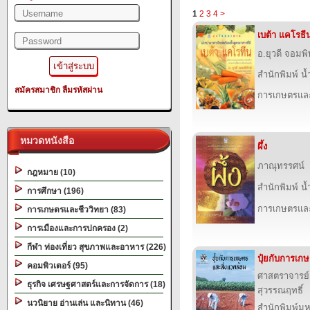
1
2
3
4
>
เบต้า แคโรธี
อ.ยุวดี จอมพิ
สำนักพิมพ์ น
สมัครสมาชิก
ลืมรหัสผ่าน
การเกษตรและ
หมวดหนังสือ
ผึ้ง
ภาณุทรรศน์
กฎหมาย (10)
สำนักพิมพ์ น
การศึกษา (196)
การเกษตรและ
การเกษตรและชีววิทยา (83)
การเมืองและการปกครอง (2)
กีฬา ท่องเที่ยว สุขภาพและอาหาร (226)
ปุ๋ยกับการเก
คอมพิวเตอร์ (95)
ศาสตราจารย์
ธุรกิจ เศรษฐศาสตร์และการจัดการ (18)
สุวรรณฤทธิ์
นวนิยาย อ่านเล่น และนิทาน (46)
สำนักพิมพ์ม