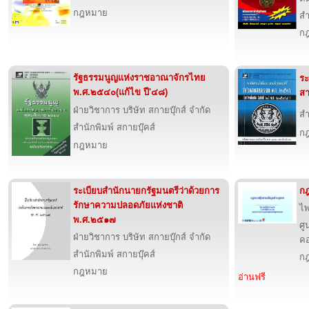
กฎหมาย
สำ
ก
รัฐธรรมนูญแห่งราชอาณาจักรไทย
ระ
พ.ศ.๒๕๔๐(แก้ไข ปี'๔๘)
ส
ฝ่ายวิชาการ บริษัท สกายบุ๊กส์ จำกัด
สำ
สำนักพิมพ์ สกายบุ๊คส์
ก
กฎหมาย
ระเบียบสำนักนายกรัฐมนตรีว่าด้วยการ
กฎ
รักษาความปลอดภัยแห่งชาติ
ไพ
พ.ศ.๒๕๑๗
ศู
ฝ่ายวิชาการ บริษัท สกายบุ๊กส์ จำกัด
คอ
สำนักพิมพ์ สกายบุ๊คส์
ก
กฎหมาย
อ่านฟรี