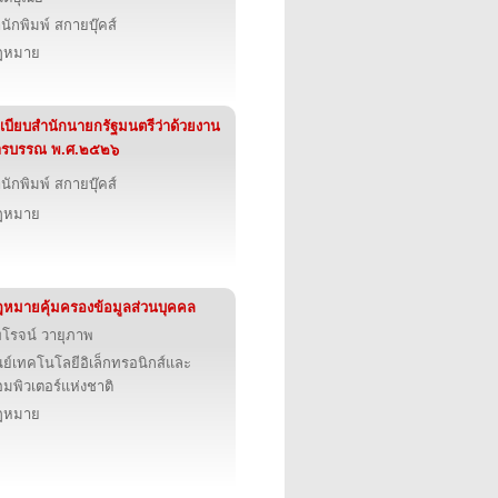
นักพิมพ์ สกายบุ๊คส์
ฎหมาย
เบียบสำนักนายกรัฐมนตรีว่าด้วยงาน
ารบรรณ พ.ศ.๒๕๒๖
นักพิมพ์ สกายบุ๊คส์
ฎหมาย
หมายคุ้มครองข้อมูลส่วนบุคคล
โรจน์ วายุภาพ
นย์เทคโนโลยีอิเล็กทรอนิกส์และ
มพิวเตอร์แห่งชาติ
ฎหมาย