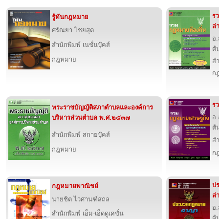
รว
รู้ทันกฎหมาย
ล่
ศรัณยา ไชยสุต
อ.
สำนักพิมพ์ เนชั่นบุ๊คส์
ตั
กฎหมาย
สำ
ก
ร
พระราชบัญญัติสภาตำบลและองค์การ
อ.
บริหารส่วนตำบล พ.ศ.๒๕๓๗
ตั
สำนักพิมพ์ สกายบุ๊คส์
สำ
กฎหมาย
ก
ปร
กฎหมายพาณิชย์
ล่
นายชิต ไวศานฑ์สถล
อ.
สำนักพิมพ์ เอ็ม-เอ็ดดูเคชั่น
ตั