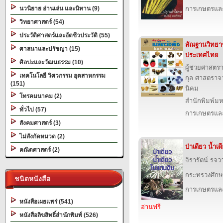
นวนิยาย อ่านเล่น และนิทาน (9)
การเกษตรและ
วิทยาศาสตร์ (54)
ประวัติศาสตร์และอัตชีวประวัติ (55)
สัณฐานวิทยา
ศาสนาและปรัชญา (15)
ประเทศไทย
ศิลปะและวัฒนธรรม (10)
ผู้ช่วยศาสตร
เทคโนโลยี วิศวกรรม อุตสาหกรรม
กุล ศาสตราจา
(151)
นิคม
โทรคมนาคม (2)
สำนักพิมพ์ม
ทั่วไป (57)
การเกษตรและ
สังคมศาสตร์ (3)
ไม่สังกัดหมวด (2)
ป่าเดียว น้ำเ
คณิตศาสตร์ (2)
จิรารัตน์ รจว
กระทรวงศึกษ
ชนิดหนังสือ
การเกษตรและ
หนังสือเผยแพร่ (541)
อ่านฟรี
หนังสือลิขสิทธิ์สำนักพิมพ์ (526)