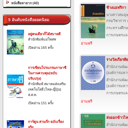
หนังสือหายาก (40)
ช้างแอฟริกา
นางสาวสมอุ
5 อันดับหนังสือยอดนิยม
กรมวิชาการ 
กระทรวงศึกษ
อยู่คนเดียวก็ได้สบายดี
การเกษตรและ
สำนักพิมพ์แม่โพสพ
อ่านฟรี
เปิดอ่าน 165 ครั้ง
รางวัลเกียรต
สำนักงานพัฒ
การเขียนโปรแกรมภาษาซี
(องค์การมหา
ในงานควบคุม(ฉบับ
ปรับปรุง)
สำนักงานพัฒ
สำนักพิมพ์ สมาคมส่งเสริม
(องค์การมหา
เทคโนโลยี (ไทย-ญี่ปุ่น)
การเกษตรและ
ส.ส.ท.
อ่านฟรี
เปิดอ่าน 151 ครั้ง
ส่งออกข้าวไ
การ์ตูน สามก๊ก ฉบับเรื่อง
สำนักงานพัฒ
จริง