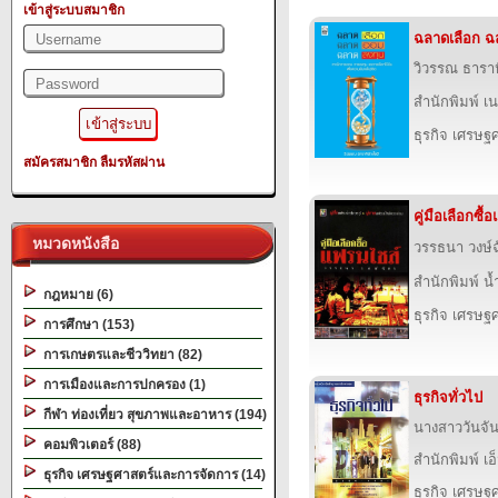
เข้าสู่ระบบสมาชิก
ฉลาดเลือก 
วิวรรณ ธาราห
สำนักพิมพ์ เนช
ธุรกิจ เศรษ
สมัครสมาชิก
ลืมรหัสผ่าน
คู่มือเลือกซื
หมวดหนังสือ
วรรธนา วงษ์ฉ
สำนักพิมพ์ น
กฎหมาย (6)
ธุรกิจ เศรษ
การศึกษา (153)
การเกษตรและชีววิทยา (82)
การเมืองและการปกครอง (1)
ธุรกิจทั่วไป
กีฬา ท่องเที่ยว สุขภาพและอาหาร (194)
นางสาววันจั
คอมพิวเตอร์ (88)
สำนักพิมพ์ เอ็
ธุรกิจ เศรษฐศาสตร์และการจัดการ (14)
ธุรกิจ เศรษ