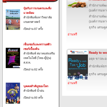
สำนักงานพัฒ
ปุ๋ยกับการเกษตรและสิ่ง
(องค์การมหา
แวดล้อม
สำนักงานพัฒ
สำนักพิมพ์มหาวิทยาลัย
(องค์การมหา
เกษตรศาสตร์
ธุรกิจ เศรษ
เปิดอ่าน 87 ครั้ง
อ่านฟรี
เซ็นเซอร์และทรานสดิว
เซอร์เบื้องต้น
Ready to wor
สำนักพิมพ์ สมาคมส่งเสริม
เทคโนโลยี (ไทย-ญี่ปุ่น)
อดุล ขาวละอ
ส.ส.ท.
สำนักพิมพ์ธร
เปิดอ่าน 82 ครั้ง
ธุรกิจ เศรษ
อ่านฟรี
บุคคลสำคัญของโลก
สำนักพิมพ์ น้ำฝน
เปิดอ่าน 80 ครั้ง