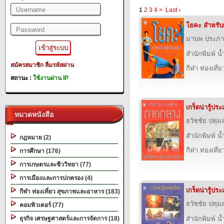
1
2
3
4
>
Last ›
โยคะ สำหรับผู้
มานพ ประภา
สำนักพิมพ์ น
สมัครสมาชิก
ลืมรหัสผ่าน
กีฬา ท่องเที
สถานะ :
ใช้งานผ่าน IP
เกร็ดน่ารู้ป
หมวดหนังสือ
ธวัชชัย ปทุม
สำนักพิมพ์ น
กฎหมาย (2)
กีฬา ท่องเที
การศึกษา (176)
การเกษตรและชีววิทยา (77)
การเมืองและการปกครอง (4)
เกร็ดน่ารู้ป
กีฬา ท่องเที่ยว สุขภาพและอาหาร (183)
ธวัชชัย ปทุม
คอมพิวเตอร์ (77)
ธุรกิจ เศรษฐศาสตร์และการจัดการ (18)
สำนักพิมพ์ น