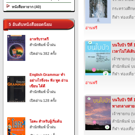
หนังสือหายาก (40)
กระทรวงศึกษ
กีฬา ท่องเที
5 อันดับหนังสือยอดนิยม
อ่านฟรี
อาหรับราตรี
สำนักพิมพ์ น้ำฝน
บนใบบัว ปีที่ 
เวลาไม่ได้เดิ
เปิดอ่าน 382 ครั้ง
เจ้าชายกบ (
สำนักพิมพ์ บ
กีฬา ท่องเที
English Grammar ทำ
อย่างไรจึงจะ ฟัง พูด อ่าน
อ่านฟรี
เขียน ได้ดี
สำนักพิมพ์ น้ำฝน
บนใบบัว ปีที่ 
เปิดอ่าน 128 ครั้ง
ทางกลางสาย
เจ้าชายกบ (
สำนักพิมพ์ บ
โยคะ สำหรับผู้เริ่มต้น
สำนักพิมพ์ น้ำฝน
กีฬา ท่องเที