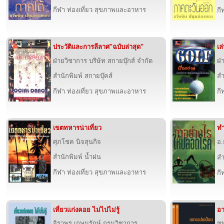
กีฬา ท่องเที่ยว สุขภาพและอาหาร
กี
ประวัติและการลีลาศ"ฉบับล่าสุด"
เล
ฝ่ายวิชาการ บริษัท สกายบุ๊กส์ จำกัด
ฝ่
สำนักพิมพ์ สกายบุ๊คส์
สำ
กีฬา ท่องเที่ยว สุขภาพและอาหาร
กี
เขตทหารน่าเที่ยว
ทำ
ศุภโชค นิจสุนกิจ
อ.
สำนักพิมพ์ น้ำฝน
สำ
กีฬา ท่องเที่ยว สุขภาพและอาหาร
กี
เที่ยวแก่งคอย ไม่ไปไม่รู้
อา
จิราพร เกษมรักษ์,กรมวิชาการ
ชู