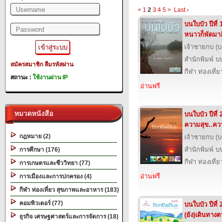
<
1
2
3
4
5
>
Last ›
บนใบบัว ปีที่
หนาวก็พัดมาอี
เจ้าชายกบ (
สำนักพิมพ์ บ
สมัครสมาชิก
ลืมรหัสผ่าน
กีฬา ท่องเที
สถานะ :
ใช้งานผ่าน IP
อ่านฟรี
หมวดหนังสือ
บนใบบัว ปีที่
ความสุข..คว
กฎหมาย (2)
เจ้าชายกบ (
สำนักพิมพ์ บ
การศึกษา (176)
กีฬา ท่องเที
การเกษตรและชีววิทยา (77)
อ่านฟรี
การเมืองและการปกครอง (4)
กีฬา ท่องเที่ยว สุขภาพและอาหาร (183)
คอมพิวเตอร์ (77)
บนใบบัว ปีที่ 
(ยัง)เดินทาง
ธุรกิจ เศรษฐศาสตร์และการจัดการ (18)