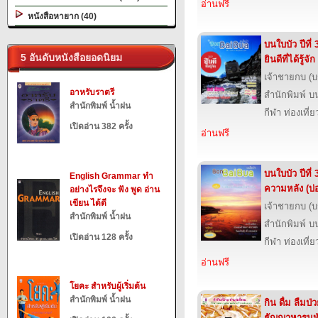
อ่านฟรี
หนังสือหายาก (40)
บนใบบัว ปีที่ 
5 อันดับหนังสือยอดนิยม
ยินดีที่ได้รู้จัก
เจ้าชายกบ (
อาหรับราตรี
สำนักพิมพ์ บ
สำนักพิมพ์ น้ำฝน
กีฬา ท่องเที
เปิดอ่าน 382 ครั้ง
อ่านฟรี
บนใบบัว ปีที่ 
English Grammar ทำ
ความหลัง (บ่อย
อย่างไรจึงจะ ฟัง พูด อ่าน
เขียน ได้ดี
เจ้าชายกบ (
สำนักพิมพ์ น้ำฝน
สำนักพิมพ์ บ
เปิดอ่าน 128 ครั้ง
กีฬา ท่องเที
อ่านฟรี
โยคะ สำหรับผู้เริ่มต้น
สำนักพิมพ์ น้ำฝน
กิน ดื่ม ลืมป
ธัญญาหารมหั