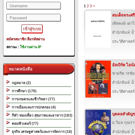
1
2
3
>
สมเด็จพระศรีส
เทิดพงษ์ เผ่า
สำนักพิมพ์ น
สมัครสมาชิก
ลืมรหัสผ่าน
ประวัติศาสตร์
สถานะ :
ใช้งานผ่าน IP
อัลเบิร์ต ไอน์
หมวดหนังสือ
ชาคริต วรชัย
สำนักพิมพ์ น
กฎหมาย (2)
การศึกษา (176)
ประวัติศาสตร์
การเกษตรและชีววิทยา (77)
การเมืองและการปกครอง (4)
บุคคลสำคัญ
กีฬา ท่องเที่ยว สุขภาพและอาหาร (183)
อ.วิมล กุณร
คอมพิวเตอร์ (77)
ธุรกิจ เศรษฐศาสตร์และการจัดการ (18)
สำนักพิมพ์ น