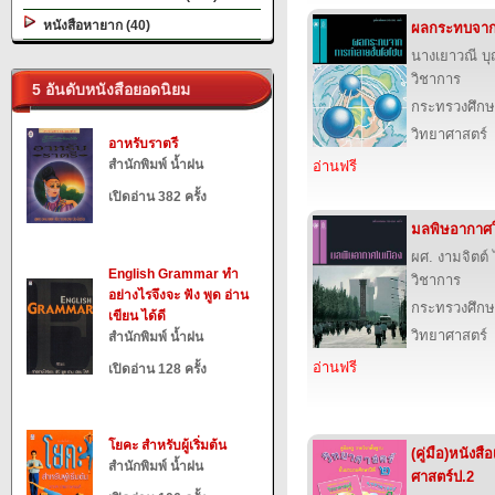
หนังสือหายาก (40)
ผลกระทบจาก
นางเยาวณี 
วิชาการ
5 อันดับหนังสือยอดนิยม
กระทรวงศึกษ
วิทยาศาสตร์
อาหรับราตรี
สำนักพิมพ์ น้ำฝน
อ่านฟรี
เปิดอ่าน 382 ครั้ง
มลพิษอากาศใ
ผศ. งามจิตต
English Grammar ทำ
วิชาการ
อย่างไรจึงจะ ฟัง พูด อ่าน
กระทรวงศึกษ
เขียน ได้ดี
วิทยาศาสตร์
สำนักพิมพ์ น้ำฝน
อ่านฟรี
เปิดอ่าน 128 ครั้ง
โยคะ สำหรับผู้เริ่มต้น
(คู่มือ)หนังส
สำนักพิมพ์ น้ำฝน
ศาสตร์ป.2