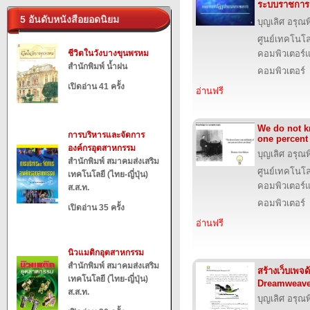
ระบบราชการ
5 อันดับหนังสือยอดนิยม
บุญเลิศ อรุณพิ
ศูนย์เทคโนโล
ชีวิตในวังบางขุนพรหม
คอมพิวเตอร์แ
สำนักพิมพ์ น้ำฝน
คอมพิวเตอร์
เปิดอ่าน 41 ครั้ง
อ่านฟรี
We do not k
การบริหารและจัดการ
one percent
องค์กรอุตสาหกรรม
บุญเลิศ อรุณพิ
สำนักพิมพ์ สมาคมส่งเสริม
ศูนย์เทคโนโล
เทคโนโลยี (ไทย-ญี่ปุ่น)
คอมพิวเตอร์แ
ส.ส.ท.
คอมพิวเตอร์
เปิดอ่าน 35 ครั้ง
อ่านฟรี
นิวแมติกอุตสาหกรรม
สำนักพิมพ์ สมาคมส่งเสริม
สร้างเว็บเพจ
เทคโนโลยี (ไทย-ญี่ปุ่น)
Dreamweave
ส.ส.ท.
บุญเลิศ อรุณพิ