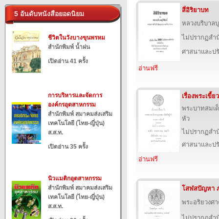
สี่อิริยาบท
5 อันดับหนังสือยอดนิยม
หลวงบริบาลบุ
ไม่ปรากฏสำนั
ชีวิตในวังบางขุนพรหม
สำนักพิมพ์ น้ำฝน
ศาสนาและปร
เปิดอ่าน 41 ครั้ง
อ่านฟรี
การบริหารและจัดการ
เรื่องพระเขี้ย
องค์กรอุตสาหกรรม
พระบาทสมเด็จ
สำนักพิมพ์ สมาคมส่งเสริม
หัว
เทคโนโลยี (ไทย-ญี่ปุ่น)
ไม่ปรากฏสำนั
ส.ส.ท.
ศาสนาและปร
เปิดอ่าน 35 ครั้ง
อ่านฟรี
นิวแมติกอุตสาหกรรม
สำนักพิมพ์ สมาคมส่งเสริม
โสฬสปัญหา 
เทคโนโลยี (ไทย-ญี่ปุ่น)
พระอริยวงศ
ส.ส.ท.
ไม่ปรากฏสำนั