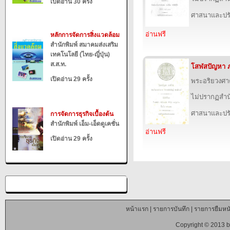
เปิดอ่าน 30 ครั้ง
ศาสนาและปร
อ่านฟรี
หลักการจัดการสิ่งแวดล้อม
สำนักพิมพ์ สมาคมส่งเสริม
เทคโนโลยี (ไทย-ญี่ปุ่น)
ส.ส.ท.
โสฬสปัญหา 
เปิดอ่าน 29 ครั้ง
พระอริยวงศ
ไม่ปรากฏสำนั
ศาสนาและปร
การจัดการธุรกิจเบื้องต้น
สำนักพิมพ์ เอ็ม-เอ็ดดูเคชั่น
อ่านฟรี
เปิดอ่าน 29 ครั้ง
หน้าแรก
|
รายการบันทึก
|
รายการยืมหนั
Copyright © 2013 b