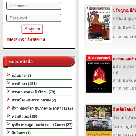
ปรัชญาเมธีกั
ทวีวัฒน์ ปุณฑ
สำนักพิมพ์ น
ศาสนาและปร
สมัครสมาชิก
ลืมรหัสผ่าน
ตรรกศาสตร์ ศ
หมวดหนังสือ
ผู้ช่วยศาสตรา
นท์
กฎหมาย (7)
สำนักพิมพ์ม
การศึกษา (151)
ศาสนาและปร
การเกษตรและชีววิทยา (79)
การเมืองและการปกครอง (2)
กีฬา ท่องเที่ยว สุขภาพและอาหาร (212)
อินเดียไดอะรี่
คอมพิวเตอร์ (86)
วีระยุทธ์ สั
ธุรกิจ เศรษฐศาสตร์และการจัดการ (27)
ไม่ปรากฏสำนั
จิตวิทยา (1)
ศาสนาและปร