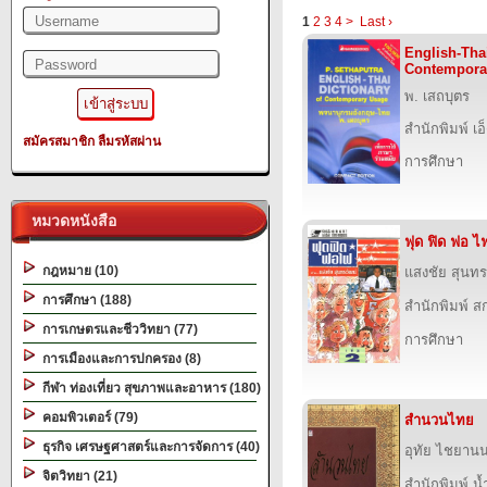
1
2
3
4
>
Last ›
English-Thai
Contempora
พ. เสถบุตร
สำนักพิมพ์ เอ็
สมัครสมาชิก
ลืมรหัสผ่าน
การศึกษา
หมวดหนังสือ
ฟุด ฟิด ฟอ ไฟ
กฎหมาย (10)
แสงชัย สุนทร
การศึกษา (188)
สำนักพิมพ์ สก
การเกษตรและชีววิทยา (77)
การศึกษา
การเมืองและการปกครอง (8)
กีฬา ท่องเที่ยว สุขภาพและอาหาร (180)
คอมพิวเตอร์ (79)
สำนวนไทย
ธุรกิจ เศรษฐศาสตร์และการจัดการ (40)
อุทัย ไชยานน
จิตวิทยา (21)
สำนักพิมพ์ น