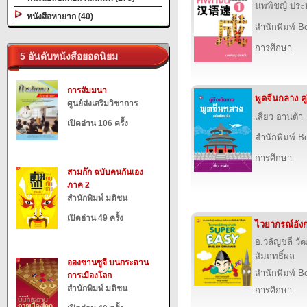
นพพิชญ์ ประห
หนังสือหายาก (40)
สำนักพิมพ์ B
การศึกษา
5 อันดับหนังสือยอดนิยม
การสัมมนา
พูดจีนกลาง คู
ศูนย์ส่งเสริมวิชาการ
เสี่ยว อานต้า
เปิดอ่าน 106 ครั้ง
สำนักพิมพ์ B
การศึกษา
สามก๊ก ฉบับคนกันเอง
ภาค 2
สำนักพิมพ์ มติชน
เปิดอ่าน 49 ครั้ง
ไวยากรณ์อังก
อ.วลัญชลี วั
สัมฤทธิ์ผล
อองซานซูจี บนกระดาน
สำนักพิมพ์ B
การเมืองโลก
สำนักพิมพ์ มติชน
การศึกษา