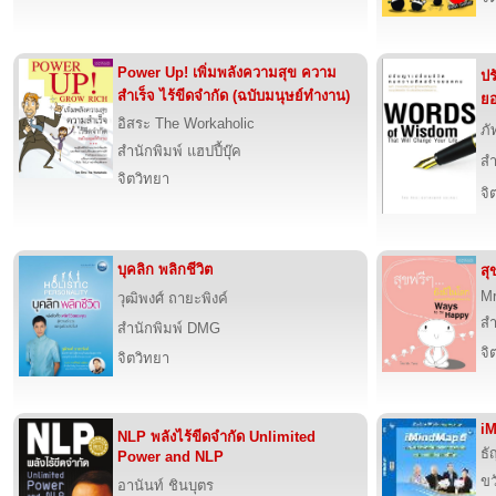
Power Up! เพิ่มพลังความสุข ความ
ปร
สำเร็จ ไร้ขีดจำกัด (ฉบับมนุษย์ทำงาน)
ย
อิสระ The Workaholic
ภั
สำนักพิมพ์ แฮปปี้บุ๊ค
สำ
จิตวิทยา
จิ
บุคลิก พลิกชีวิต
สุ
Mr
วุฒิพงศ์ ถายะพิงค์
สำ
สำนักพิมพ์ DMG
จิ
จิตวิทยา
i
NLP พลังไร้ขีดจำกัด Unlimited
ธั
Power and NLP
ขว
อานันท์ ชินบุตร