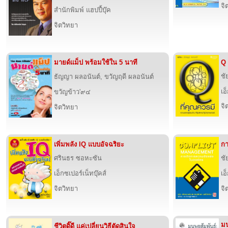
จิ
สำนักพิมพ์ แฮปปี้บุ๊ค
จิตวิทยา
มายด์แม็ป พร้อมใช้ใน 5 นาที
Q 
ชั
ธัญญา ผลอนันต์, ขวัญฤดี ผลอนันต์
เอ
ขวัญข้าว'๙๔
จิ
จิตวิทยา
เพิ่มพลัง IQ แบบอัจฉริยะ
กา
ศรินธร ซอหะซัน
ชั
เอ็กซเปอร์เน็ทบุ๊คส์
เอ
จิตวิทยา
จิ
มน
ชีวิตดิ๊ดี แค่เปลี่ยนวิธีตัดสินใจ