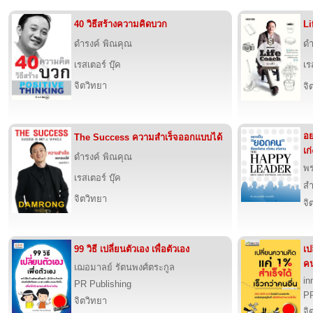
40 วิธีสร้างความคิดบวก
Li
ดำรงค์ พิณคุณ
ดำ
เรสเตอร์ บุ๊ค
เร
จิตวิทยา
จิ
อย
The Success ความสำเร็จออกแบบได้
เก
ดำรงค์ พิณคุณ
พร
เรสเตอร์ บุ๊ค
สำ
จิตวิทยา
จิ
99 วิธี เปลี่ยนตัวเอง เพื่อตัวเอง
เป
คน
เฌอมาลย์ รัตนพงศ์ตระกูล
in
PR Publishing
PR
จิตวิทยา
จิ