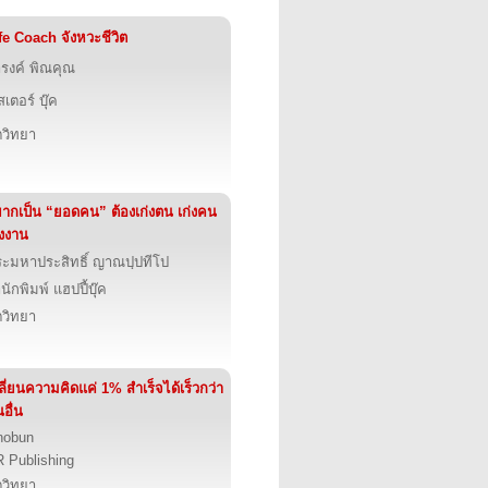
fe Coach จังหวะชีวิต
รงค์ พิณคุณ
สเตอร์ บุ๊ค
ตวิทยา
ากเป็น “ยอดคน” ต้องเก่งตน เก่งคน
่งงาน
ะมหาประสิทธิ์ ญาณปฺปทีโป
นักพิมพ์ แฮปปี้บุ๊ค
ตวิทยา
ลี่ยนความคิดแค่ 1% สำเร็จได้เร็วกว่า
อื่น
nobun
 Publishing
ตวิทยา