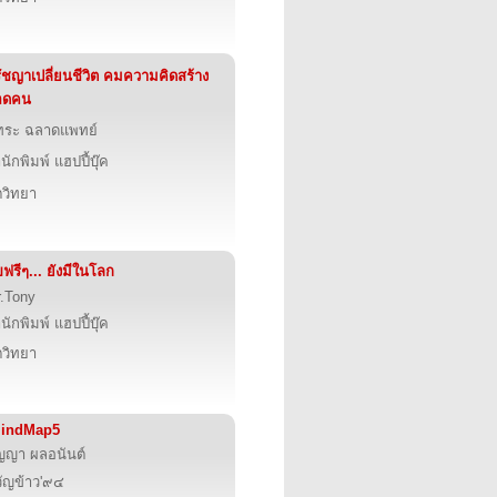
ัชญาเปลี่ยนชีวิต คมความคิดสร้าง
อดคน
ทระ ฉลาดแพทย์
นักพิมพ์ แฮปปี้บุ๊ค
ตวิทยา
ขฟรีๆ... ยังมีในโลก
.Tony
นักพิมพ์ แฮปปี้บุ๊ค
ตวิทยา
MindMap5
ญญา ผลอนันต์
ัญข้าว'๙๔