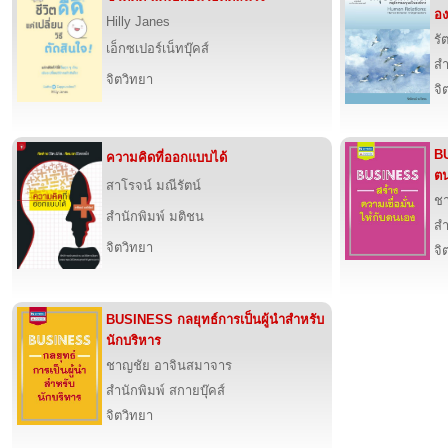
อง
Hilly Janes
รั
เอ็กซเปอร์เน็ทบุ๊คส์
สำ
จิตวิทยา
จิ
BU
ความคิดที่ออกแบบได้
ตน
สาโรจน์ มณีรัตน์
ชา
สำนักพิมพ์ มติชน
สำ
จิตวิทยา
จิ
BUSINESS กลยุทธ์การเป็นผู้นำสำหรับ
นักบริหาร
ชาญชัย อาจินสมาจาร
สำนักพิมพ์ สกายบุ๊คส์
จิตวิทยา